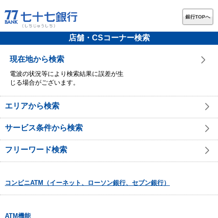
銀行TOPへ
店舗・CSコーナー検索
現在地から検索
電波の状況等により検索結果に誤差が生
じる場合がございます。
エリアから検索
サービス条件から検索
フリーワード検索
コンビニATM（イーネット、ローソン銀行、セブン銀行）
ATM機能