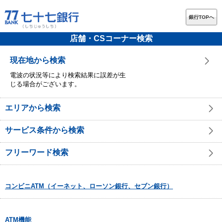
銀行TOPへ
店舗・CSコーナー検索
現在地から検索
電波の状況等により検索結果に誤差が生
じる場合がございます。
エリアから検索
サービス条件から検索
フリーワード検索
コンビニATM（イーネット、ローソン銀行、セブン銀行）
ATM機能