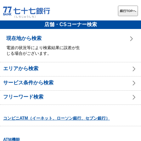
銀行TOPへ
店舗・CSコーナー検索
現在地から検索
電波の状況等により検索結果に誤差が生
じる場合がございます。
エリアから検索
サービス条件から検索
フリーワード検索
コンビニATM（イーネット、ローソン銀行、セブン銀行）
ATM機能