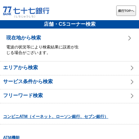
銀行TOPへ
店舗・CSコーナー検索
現在地から検索
電波の状況等により検索結果に誤差が生
じる場合がございます。
エリアから検索
サービス条件から検索
フリーワード検索
コンビニATM（イーネット、ローソン銀行、セブン銀行）
ATM機能