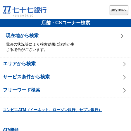
銀行TOPへ
店舗・CSコーナー検索
現在地から検索
電波の状況等により検索結果に誤差が生
じる場合がございます。
エリアから検索
サービス条件から検索
フリーワード検索
コンビニATM（イーネット、ローソン銀行、セブン銀行）
ATM機能