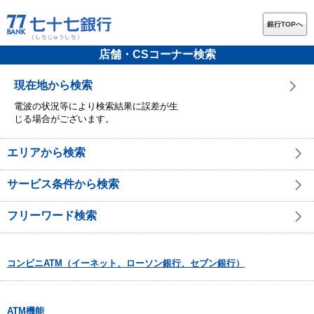
銀行TOPへ
店舗・CSコーナー検索
現在地から検索
電波の状況等により検索結果に誤差が生
じる場合がございます。
エリアから検索
サービス条件から検索
フリーワード検索
コンビニATM（イーネット、ローソン銀行、セブン銀行）
ATM機能