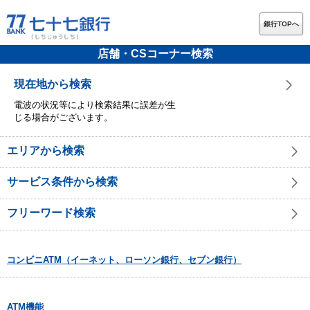
銀行TOPへ
店舗・CSコーナー検索
現在地から検索
電波の状況等により検索結果に誤差が生
じる場合がございます。
エリアから検索
サービス条件から検索
フリーワード検索
コンビニATM（イーネット、ローソン銀行、セブン銀行）
ATM機能