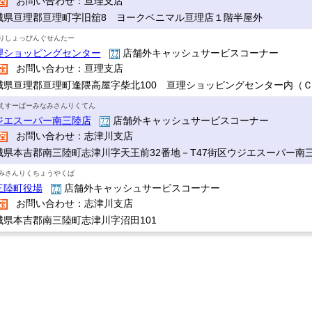
お問い合わせ：亘理支店
城県亘理郡亘理町字旧舘8 ヨークベニマル亘理店１階半屋外
りしょっぴんぐせんたー
理ショッピングセンター
店舗外キャッシュサービスコーナー
お問い合わせ：亘理支店
城県亘理郡亘理町逢隈高屋字柴北100 亘理ショッピングセンター内（
えすーぱーみなみさんりくてん
ジエスーパー南三陸店
店舗外キャッシュサービスコーナー
お問い合わせ：志津川支店
城県本吉郡南三陸町志津川字天王前32番地－T47街区ウジエスーパー南
みさんりくちょうやくば
三陸町役場
店舗外キャッシュサービスコーナー
お問い合わせ：志津川支店
城県本吉郡南三陸町志津川字沼田101