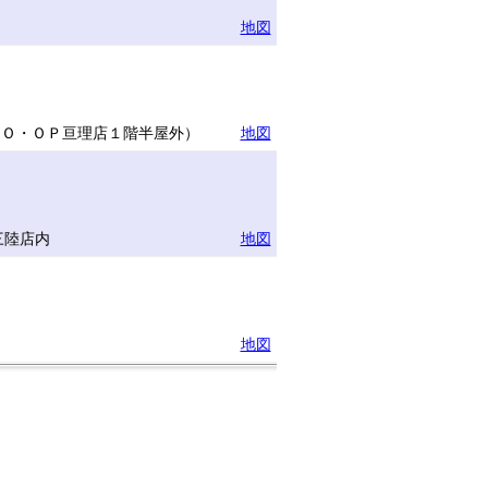
地図
ＣＯ・ＯＰ亘理店１階半屋外）
地図
三陸店内
地図
地図