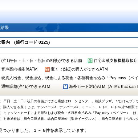
索結果
 (銀行コード 0125)
(注1)平日・土・日・祝日の相談ができる店舗
住宅金融支援機構取扱店
音声案内機能付ATM
宝くじ(注2)の購入ができるATM
硬貨入出金、現金振込、現金による税金・各種料金払込み「Pay-easy（ペイジ
通帳繰越(注4)ができるATM
海外カード対応ATM（ATMs that can Handl
1）平日・土・日・祝日の相談ができる店舗はローンセンター、相談プラザ、77ほけんプラ
2）購入できる宝くじは、ナンバーズ3、ナンバーズ4、ミニロト、ロト6、ロト7の計5種類
3）キャッシュカードによる振込および税金・各種料金払込み「Pay-easy（ペイジー）」は
4）対象通帳は、総合口座通帳、総合口座通帳（楽天イーグルス）、総合口座通帳（ベガル
見つかりました。
1
～
8
件を表示しています。