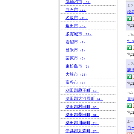
気仙沼市
（5）
まつ
白石市
（7）
松
名取市
（15）
宮
角田市
（3）
多賀城市
（11）
しち
七
岩沼市
（7）
登米市
（8）
宮
栗原市
（9）
しづ
東松島市
（5）
志
大崎市
（24）
富谷市
（8）
宮
刈田郡蔵王町
（1）
わた
柴田郡大河原町
亘
（4）
柴田郡村田町
（2）
宮
柴田郡柴田町
（8）
よー
柴田郡川崎町
（1）
ヨ
伊具郡丸森町
（2）