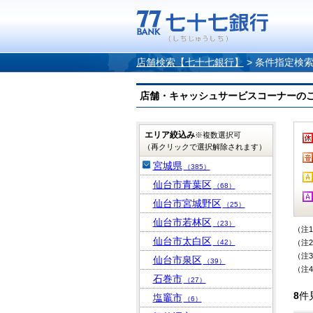
店舗検索【七十七銀行】
>
条件指定検
店舗・キャッシュサービスコーナーのご案内
エリア絞込み
※複数選択可
（再クリックで選択解除されます）
宮城県
（385）
仙台市青葉区
（68）
仙台市宮城野区
（25）
仙台市若林区
（23）
（注
仙台市太白区
（42）
（注
（注
仙台市泉区
（39）
（注
石巻市
（27）
8
件
塩竈市
（6）