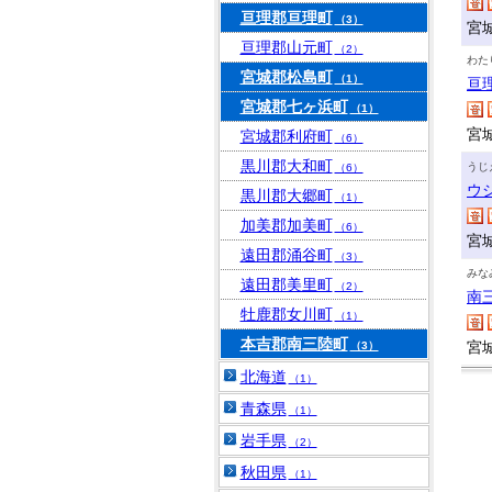
亘理郡亘理町
（3）
宮
亘理郡山元町
（2）
わた
宮城郡松島町
（1）
亘
宮城郡七ヶ浜町
（1）
宮
宮城郡利府町
（6）
黒川郡大和町
うじ
（6）
ウ
黒川郡大郷町
（1）
加美郡加美町
（6）
宮
遠田郡涌谷町
（3）
みな
遠田郡美里町
（2）
南
牡鹿郡女川町
（1）
本吉郡南三陸町
宮
（3）
北海道
（1）
青森県
（1）
岩手県
（2）
秋田県
（1）