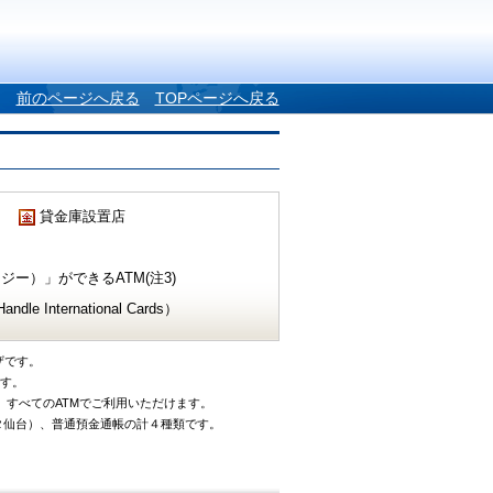
前のページへ戻る
TOPページへ戻る
貸金庫設置店
ー）」ができるATM(注3)
e International Cards）
ザです。
です。
、すべてのATMでご利用いただけます。
タ仙台）、普通預金通帳の計４種類です。