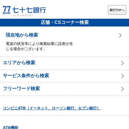
銀行TOPへ
店舗・CSコーナー検索
現在地から検索
電波の状況等により検索結果に誤差が生
じる場合がございます。
エリアから検索
サービス条件から検索
フリーワード検索
コンビニATM（イーネット、ローソン銀行、セブン銀行）
ATM機能