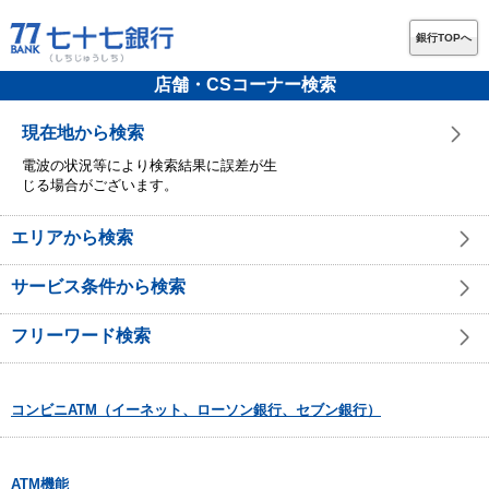
銀行TOPへ
店舗・CSコーナー検索
現在地から検索
電波の状況等により検索結果に誤差が生
じる場合がございます。
エリアから検索
サービス条件から検索
フリーワード検索
コンビニATM（イーネット、ローソン銀行、セブン銀行）
ATM機能