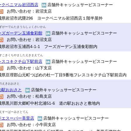
ークベニマル岩沼西店
店舗外キャッシュサービスコーナー
お問い合わせ：岩沼支店
城県岩沼市武隈296 ヨークベニマル岩沼西店１階半屋外
ずがーでんたまうらしょくさいかん
ーズガーデン玉浦食彩館
店舗外キャッシュサービスコーナー
お問い合わせ：岩沼支店
城県岩沼市玉浦西4-1-1 フーズガーデン玉浦食彩館内
すこきくちやましたえきまえてん
レスコキクチ山下駅前店
店舗外キャッシュサービスコーナー
お問い合わせ：山下支店
城県亘理郡山元町つばめの杜一丁目9番地フレスコキクチ山下駅前店内
のえきおおさと
の駅おおさと
店舗外キャッシュサービスコーナー
お問い合わせ：松島支店
城県黒川郡大郷町中村北浦51-6 道の駅おおさと敷地内
えすーぱーみさとてん
ジエスーパー美里店
店舗外キャッシュサービスコーナー
お問い合わせ：小牛田支店