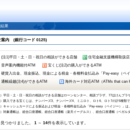
索結果
 (銀行コード 0125)
(注1)平日・土・日・祝日の相談ができる店舗
住宅金融支援機構取扱店
音声案内機能付ATM
宝くじ(注2)の購入ができるATM
硬貨入出金、現金振込、現金による税金・各種料金払込み「Pay-easy（ペイジ
通帳繰越(注4)ができるATM
海外カード対応ATM（ATMs that can Handl
1）平日・土・日・祝日の相談ができる店舗はローンセンター、相談プラザ、77ほけんプラ
2）購入できる宝くじは、ナンバーズ3、ナンバーズ4、ミニロト、ロト6、ロト7の計5種類
3）キャッシュカードによる振込および税金・各種料金払込み「Pay-easy（ペイジー）」は
4）対象通帳は、総合口座通帳、総合口座通帳（楽天イーグルス）、総合口座通帳（ベガル
件見つかりました。
1
～
14
件を表示しています。