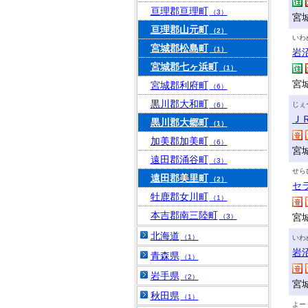
亘理郡亘理町
（3）
宮城
亘理郡山元町
（2）
いわ
宮城郡松島町
（1）
岩
宮城郡七ヶ浜町
（1）
宮城
宮城郡利府町
（6）
黒川郡大和町
じぇ
（6）
Ｊ
黒川郡大郷町
（1）
加美郡加美町
（6）
宮
遠田郡涌谷町
（3）
せら
遠田郡美里町
（2）
セ
牡鹿郡女川町
（1）
本吉郡南三陸町
宮
（3）
北海道
（1）
いわ
岩
青森県
（1）
岩手県
（2）
宮
秋田県
（1）
よー