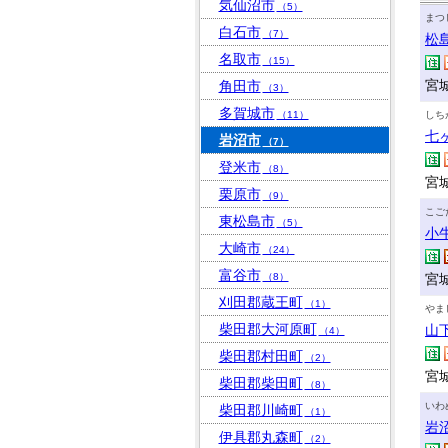
気仙沼市
（5）
まつ
白石市
（7）
松
名取市
（15）
宮
角田市
（3）
多賀城市
（11）
しち
七
岩沼市
（7）
登米市
（8）
宮
栗原市
（9）
こご
東松島市
（5）
小
大崎市
（24）
富谷市
（8）
宮
刈田郡蔵王町
（1）
やま
柴田郡大河原町
山
（4）
柴田郡村田町
（2）
宮
柴田郡柴田町
（8）
いわ
柴田郡川崎町
（1）
岩
伊具郡丸森町
（2）