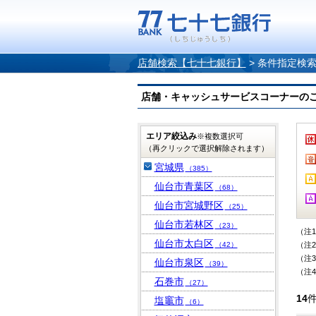
店舗検索【七十七銀行】
>
条件指定検
店舗・キャッシュサービスコーナーのご案内
エリア絞込み
※複数選択可
（再クリックで選択解除されます）
宮城県
（385）
仙台市青葉区
（68）
仙台市宮城野区
（25）
仙台市若林区
（23）
（注
仙台市太白区
（42）
（注
（注
仙台市泉区
（39）
（注
石巻市
（27）
14
塩竈市
（6）