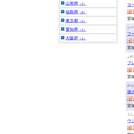
山形県
（1）
ヨ
福島県
（8）
宮
東京都
（2）
ふー
愛知県
（1）
フ
大阪府
（1）
宮
ふれ
フ
宮
みち
道
宮
うじ
ウ