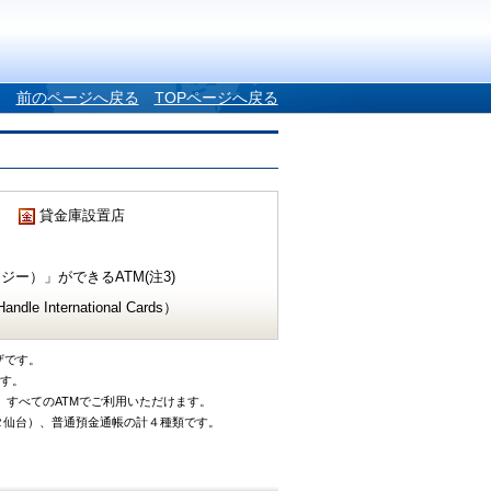
前のページへ戻る
TOPページへ戻る
貸金庫設置店
ー）」ができるATM(注3)
e International Cards）
ザです。
です。
、すべてのATMでご利用いただけます。
タ仙台）、普通預金通帳の計４種類です。