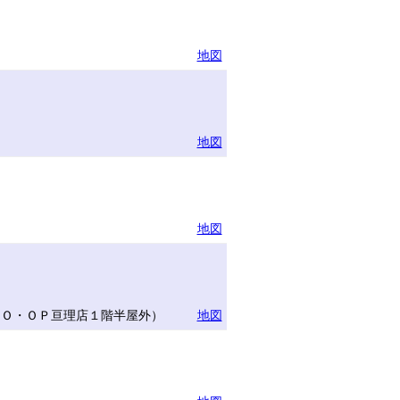
地図
地図
地図
ＣＯ・ＯＰ亘理店１階半屋外）
地図