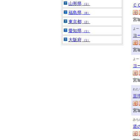
山形県
（1）
Ｃ
福島県
（8）
宮
東京都
（2）
よー
愛知県
（1）
ヨ
大阪府
（1）
宮
よー
ヨ
宮
わた
亘
宮
みち
道