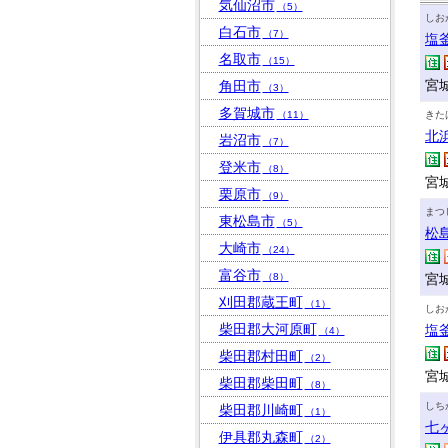
気仙沼市
（5）
しお
白石市
（7）
塩
名取市
（15）
宮城
角田市
（3）
多賀城市
（11）
きた
北
岩沼市
（7）
登米市
（8）
宮
栗原市
（9）
まつ
東松島市
（5）
松
大崎市
（24）
富谷市
（8）
宮
刈田郡蔵王町
（1）
しお
柴田郡大河原町
塩
（4）
柴田郡村田町
（2）
宮
柴田郡柴田町
（8）
しち
柴田郡川崎町
（1）
七
伊具郡丸森町
（2）