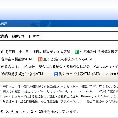
索結果
 (銀行コード 0125)
(注1)平日・土・日・祝日の相談ができる店舗
住宅金融支援機構取扱店
音声案内機能付ATM
宝くじ(注2)の購入ができるATM
硬貨入出金、現金振込、現金による税金・各種料金払込み「Pay-easy（ペイジ
通帳繰越(注4)ができるATM
海外カード対応ATM（ATMs that can Handl
1）平日・土・日・祝日の相談ができる店舗はローンセンター、相談プラザ、77ほけんプラ
2）購入できる宝くじは、ナンバーズ3、ナンバーズ4、ミニロト、ロト6、ロト7の計5種類
3）キャッシュカードによる振込および税金・各種料金払込み「Pay-easy（ペイジー）」は
4）対象通帳は、総合口座通帳、総合口座通帳（楽天イーグルス）、総合口座通帳（ベガル
件見つかりました。
1
～
15
件を表示しています。