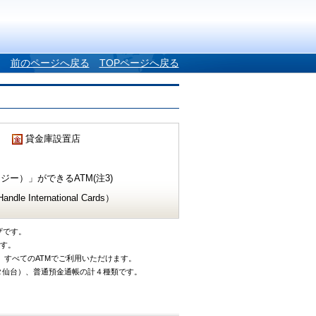
前のページへ戻る
TOPページへ戻る
貸金庫設置店
ー）」ができるATM(注3)
e International Cards）
ザです。
です。
、すべてのATMでご利用いただけます。
タ仙台）、普通預金通帳の計４種類です。