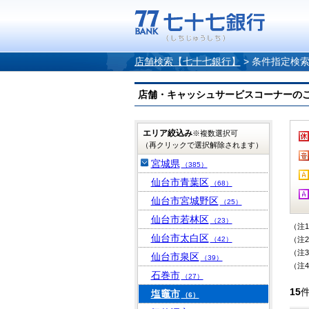
店舗検索【七十七銀行】
>
条件指定検
店舗・キャッシュサービスコーナーのご案内
エリア絞込み
※複数選択可
（再クリックで選択解除されます）
宮城県
（385）
仙台市青葉区
（68）
仙台市宮城野区
（25）
仙台市若林区
（23）
（注
仙台市太白区
（42）
（注
（注
仙台市泉区
（39）
（注
石巻市
（27）
15
塩竈市
（6）