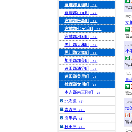
亘理郡亘理町
（3）
宮
亘理郡山元町
（2）
おな
宮城郡松島町
（1）
女
宮城郡七ヶ浜町
（1）
宮
宮城郡利府町
（6）
黒川郡大和町
こご
（6）
小
黒川郡大郷町
（1）
加美郡加美町
（6）
宮
遠田郡涌谷町
（3）
わた
遠田郡美里町
（2）
亘
牡鹿郡女川町
（1）
本吉郡南三陸町
宮
（3）
北海道
（1）
しお
塩
青森県
（1）
岩手県
（2）
宮
秋田県
（1）
こー