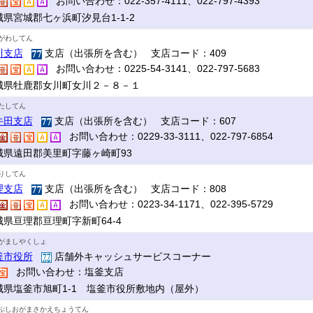
お問い合わせ：022-357-4111、022-797-4393
城県宮城郡七ヶ浜町汐見台1-1-2
がわしてん
川支店
支店（出張所を含む） 支店コード：409
お問い合わせ：0225-54-3141、022-797-5683
城県牡鹿郡女川町女川２－８－１
たしてん
牛田支店
支店（出張所を含む） 支店コード：607
お問い合わせ：0229-33-3111、022-797-6854
城県遠田郡美里町字藤ヶ崎町93
りしてん
理支店
支店（出張所を含む） 支店コード：808
お問い合わせ：0223-34-1171、022-395-5729
城県亘理郡亘理町字新町64-4
がましやくしょ
釜市役所
店舗外キャッシュサービスコーナー
お問い合わせ：塩釜支店
城県塩釜市旭町1-1 塩釜市役所敷地内（屋外）
ぷしおがまさかえちょうてん