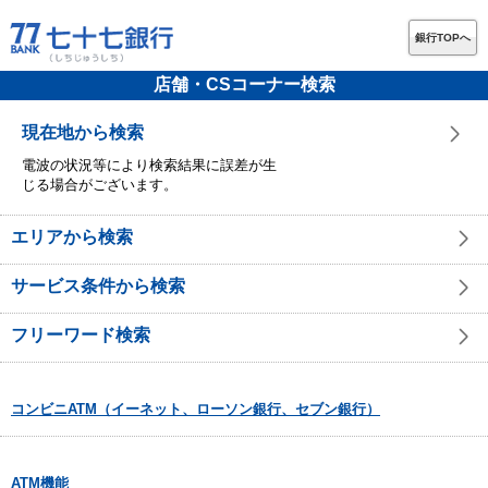
銀行TOPへ
店舗・CSコーナー検索
現在地から検索
電波の状況等により検索結果に誤差が生
じる場合がございます。
エリアから検索
サービス条件から検索
フリーワード検索
コンビニATM（イーネット、ローソン銀行、セブン銀行）
ATM機能