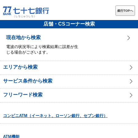
銀行TOPへ
店舗・CSコーナー検索
現在地から検索
電波の状況等により検索結果に誤差が生
じる場合がございます。
エリアから検索
サービス条件から検索
フリーワード検索
コンビニATM（イーネット、ローソン銀行、セブン銀行）
ATM機能