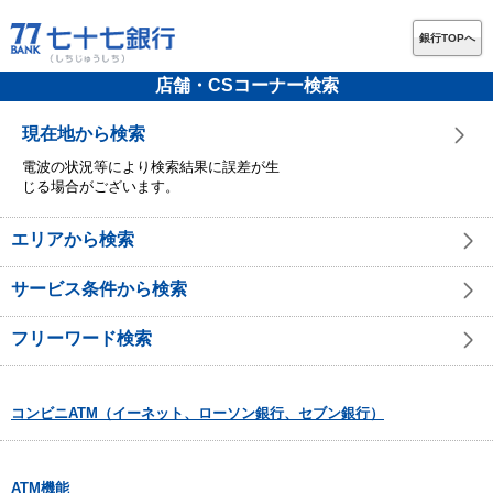
銀行TOPへ
店舗・CSコーナー検索
現在地から検索
電波の状況等により検索結果に誤差が生
じる場合がございます。
エリアから検索
サービス条件から検索
フリーワード検索
コンビニATM（イーネット、ローソン銀行、セブン銀行）
ATM機能