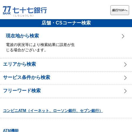
銀行TOPへ
店舗・CSコーナー検索
現在地から検索
電波の状況等により検索結果に誤差が生
じる場合がございます。
エリアから検索
サービス条件から検索
フリーワード検索
コンビニATM（イーネット、ローソン銀行、セブン銀行）
ATM機能