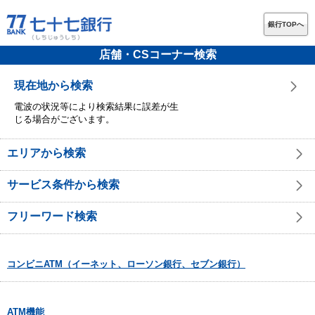
銀行TOPへ
店舗・CSコーナー検索
現在地から検索
電波の状況等により検索結果に誤差が生
じる場合がございます。
エリアから検索
サービス条件から検索
フリーワード検索
コンビニATM（イーネット、ローソン銀行、セブン銀行）
ATM機能