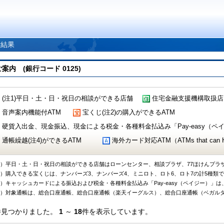
索結果
 (銀行コード 0125)
(注1)平日・土・日・祝日の相談ができる店舗
住宅金融支援機構取扱店
音声案内機能付ATM
宝くじ(注2)の購入ができるATM
硬貨入出金、現金振込、現金による税金・各種料金払込み「Pay-easy（ペイジ
通帳繰越(注4)ができるATM
海外カード対応ATM（ATMs that can Handl
1）平日・土・日・祝日の相談ができる店舗はローンセンター、相談プラザ、77ほけんプラ
2）購入できる宝くじは、ナンバーズ3、ナンバーズ4、ミニロト、ロト6、ロト7の計5種類
3）キャッシュカードによる振込および税金・各種料金払込み「Pay-easy（ペイジー）」は
4）対象通帳は、総合口座通帳、総合口座通帳（楽天イーグルス）、総合口座通帳（ベガル
件見つかりました。
1
～
18
件を表示しています。