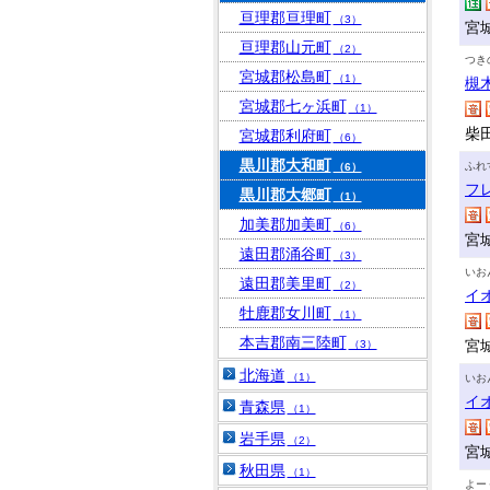
亘理郡亘理町
（3）
宮
亘理郡山元町
（2）
つき
宮城郡松島町
（1）
槻
宮城郡七ヶ浜町
（1）
柴田
宮城郡利府町
（6）
黒川郡大和町
ふれ
（6）
フ
黒川郡大郷町
（1）
加美郡加美町
（6）
宮
遠田郡涌谷町
（3）
いお
遠田郡美里町
（2）
イ
牡鹿郡女川町
（1）
本吉郡南三陸町
宮
（3）
北海道
（1）
いお
イ
青森県
（1）
岩手県
（2）
宮
秋田県
（1）
よー