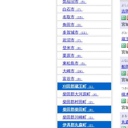
気仙沼市
（5）
よし
白石市
（7）
吉
名取市
（15）
宮
角田市
（3）
多賀城市
（11）
ざお
蔵
岩沼市
（7）
登米市
（8）
宮
栗原市
（9）
ふな
東松島市
（5）
船
大崎市
（24）
富谷市
（8）
宮
刈田郡蔵王町
（1）
つき
柴田郡大河原町
槻
（4）
柴田郡村田町
（2）
宮
柴田郡柴田町
（8）
まる
柴田郡川崎町
（1）
丸
伊具郡丸森町
（2）