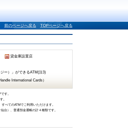
前のページへ戻る
TOPページへ戻る
貸金庫設置店
ー）」ができるATM(注3)
e International Cards）
ザです。
です。
、すべてのATMでご利用いただけます。
タ仙台）、普通預金通帳の計４種類です。