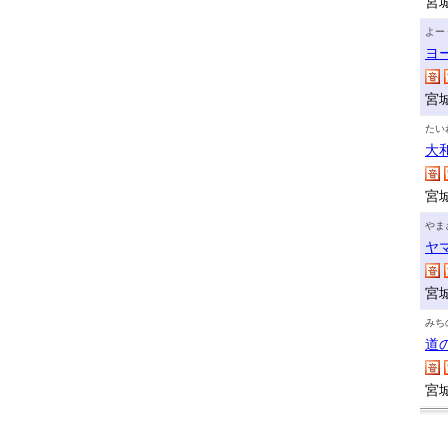
宮
よー
ヨ
宮
たい
大
宮
やま
ヤ
宮
みち
道
宮