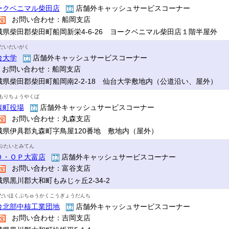
ークベニマル柴田店
店舗外キャッシュサービスコーナー
お問い合わせ：船岡支店
城県柴田郡柴田町船岡新栄4-6-26 ヨークベニマル柴田店１階半屋外
だいだいがく
台大学
店舗外キャッシュサービスコーナー
お問い合わせ：船岡支店
城県柴田郡柴田町船岡南2-2-18 仙台大学敷地内（公道沿い、屋外）
もりちょうやくば
森町役場
店舗外キャッシュサービスコーナー
お問い合わせ：丸森支店
城県伊具郡丸森町字鳥屋120番地 敷地内（屋外）
ぷたいとみてん
Ｏ・ＯＰ大富店
店舗外キャッシュサービスコーナー
お問い合わせ：富谷支店
城県黒川郡大和町もみじヶ丘2-34-2
だいほくぶちゅうかくこうぎょうだんち
台北部中核工業団地
店舗外キャッシュサービスコーナー
お問い合わせ：吉岡支店