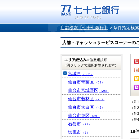
店舗検索【七十七銀行】
>
条件指定検
店舗・キャッシュサービスコーナーのご案内
エリア絞込み
※複数選択可
（再クリックで選択解除されます）
宮城県
（385）
仙台市青葉区
（68）
仙台市宮城野区
（25）
仙台市若林区
（23）
（注
仙台市太白区
（42）
（注
（注
仙台市泉区
（39）
（注
石巻市
（27）
18
塩竈市
（6）