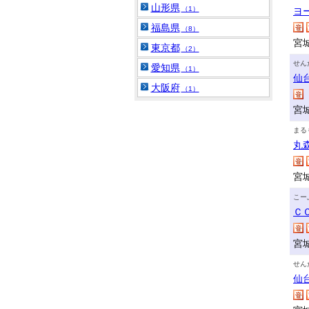
山形県
（1）
ヨ
福島県
（8）
宮
東京都
（2）
せん
愛知県
（1）
仙
大阪府
（1）
宮
まる
丸
宮
こー
Ｃ
宮
せん
仙