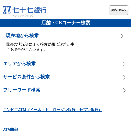
銀行TOPへ
店舗・CSコーナー検索
現在地から検索
電波の状況等により検索結果に誤差が生
じる場合がございます。
エリアから検索
サービス条件から検索
フリーワード検索
コンビニATM（イーネット、ローソン銀行、セブン銀行）
ATM機能