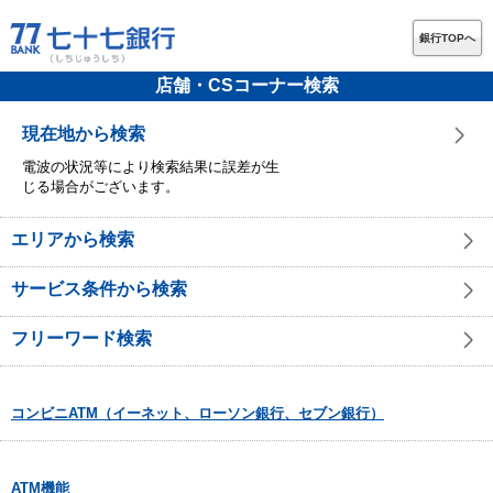
銀行TOPへ
店舗・CSコーナー検索
現在地から検索
電波の状況等により検索結果に誤差が生
じる場合がございます。
エリアから検索
サービス条件から検索
フリーワード検索
コンビニATM（イーネット、ローソン銀行、セブン銀行）
ATM機能