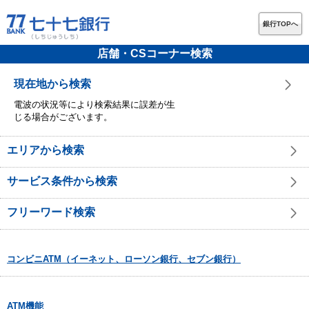
銀行TOPへ
店舗・CSコーナー検索
現在地から検索
電波の状況等により検索結果に誤差が生
じる場合がございます。
エリアから検索
サービス条件から検索
フリーワード検索
コンビニATM（イーネット、ローソン銀行、セブン銀行）
ATM機能