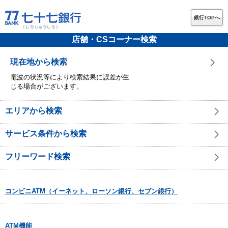
銀行TOPへ
店舗・CSコーナー検索
現在地から検索
電波の状況等により検索結果に誤差が生
じる場合がございます。
エリアから検索
サービス条件から検索
フリーワード検索
コンビニATM（イーネット、ローソン銀行、セブン銀行）
ATM機能