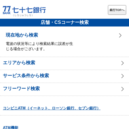
銀行TOPへ
店舗・CSコーナー検索
現在地から検索
電波の状況等により検索結果に誤差が生
じる場合がございます。
エリアから検索
サービス条件から検索
フリーワード検索
コンビニATM（イーネット、ローソン銀行、セブン銀行）
ATM機能