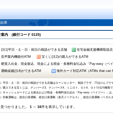
索結果
 (銀行コード 0125)
(注1)平日・土・日・祝日の相談ができる店舗
住宅金融支援機構取扱店
音声案内機能付ATM
宝くじ(注2)の購入ができるATM
硬貨入出金、現金振込、現金による税金・各種料金払込み「Pay-easy（ペイジ
通帳繰越(注4)ができるATM
海外カード対応ATM（ATMs that can Handl
1）平日・土・日・祝日の相談ができる店舗はローンセンター、相談プラザ、77ほけんプラ
2）購入できる宝くじは、ナンバーズ3、ナンバーズ4、ミニロト、ロト6、ロト7の計5種類
3）キャッシュカードによる振込および税金・各種料金払込み「Pay-easy（ペイジー）」は
4）対象通帳は、総合口座通帳、総合口座通帳（楽天イーグルス）、総合口座通帳（ベガル
件見つかりました。
1
～
16
件を表示しています。