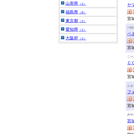
山形県
（1）
ヤ
福島県
（8）
宮
東京都
（2）
べね
愛知県
（1）
ベ
大阪府
（1）
宮
こー
Ｃ
宮
ふぉ
フ
宮
みや
宮