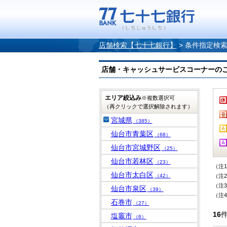
店舗検索【七十七銀行】
>
条件指定検
店舗・キャッシュサービスコーナーのご案内
エリア絞込み
※複数選択可
（再クリックで選択解除されます）
宮城県
（385）
仙台市青葉区
（68）
仙台市宮城野区
（25）
仙台市若林区
（23）
（注
仙台市太白区
（42）
（注
（注
仙台市泉区
（39）
（注
石巻市
（27）
16
塩竈市
（6）