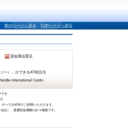
前のページへ戻る
TOPページへ戻る
貸金庫設置店
ー）」ができるATM(注3)
e International Cards）
ザです。
です。
、すべてのATMでご利用いただけます。
タ仙台）、普通預金通帳の計４種類です。