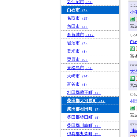
気仙沼市
（5）
こご
白石市
（7）
小
名取市
（15）
宮
角田市
（3）
多賀城市
（11）
しろ
白
岩沼市
（7）
登米市
（8）
宮
栗原市
（9）
おお
東松島市
（5）
大
大崎市
（24）
富谷市
（8）
宮
刈田郡蔵王町
（1）
むら
柴田郡大河原町
村
（4）
柴田郡村田町
（2）
宮
柴田郡柴田町
（8）
かわ
柴田郡川崎町
（1）
川
伊具郡丸森町
（2）