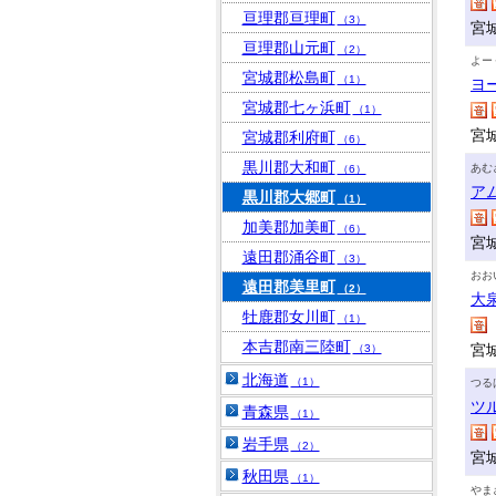
亘理郡亘理町
（3）
宮
亘理郡山元町
（2）
よー
宮城郡松島町
（1）
ヨ
宮城郡七ヶ浜町
（1）
宮
宮城郡利府町
（6）
黒川郡大和町
あむ
（6）
ア
黒川郡大郷町
（1）
加美郡加美町
（6）
宮
遠田郡涌谷町
（3）
おお
遠田郡美里町
（2）
大
牡鹿郡女川町
（1）
本吉郡南三陸町
宮
（3）
北海道
（1）
つる
ツ
青森県
（1）
岩手県
（2）
宮
秋田県
（1）
やま