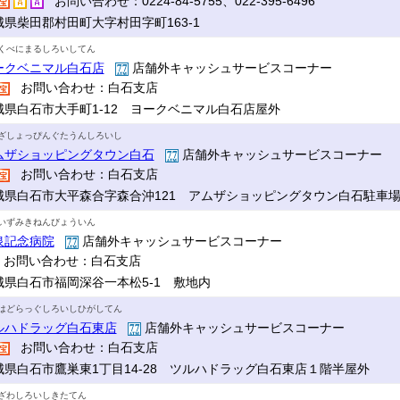
お問い合わせ：0224-84-5755、022-395-6496
城県柴田郡村田町大字村田字町163-1
くべにまるしろいしてん
ークベニマル白石店
店舗外キャッシュサービスコーナー
お問い合わせ：白石支店
城県白石市大手町1-12 ヨークベニマル白石店屋外
ざしょっぴんぐたうんしろいし
ムザショッピングタウン白石
店舗外キャッシュサービスコーナー
お問い合わせ：白石支店
城県白石市大平森合字森合沖121 アムザショッピングタウン白石駐車
いずみきねんびょういん
泉記念病院
店舗外キャッシュサービスコーナー
お問い合わせ：白石支店
城県白石市福岡深谷一本松5-1 敷地内
はどらっぐしろいしひがしてん
ルハドラッグ白石東店
店舗外キャッシュサービスコーナー
お問い合わせ：白石支店
城県白石市鷹巣東1丁目14-28 ツルハドラッグ白石東店１階半屋外
ざわしろいしきたてん