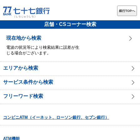
銀行TOPへ
店舗・CSコーナー検索
現在地から検索
電波の状況等により検索結果に誤差が生
じる場合がございます。
エリアから検索
サービス条件から検索
フリーワード検索
コンビニATM（イーネット、ローソン銀行、セブン銀行）
ATM機能