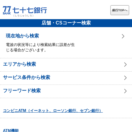
銀行TOPへ
店舗・CSコーナー検索
現在地から検索
電波の状況等により検索結果に誤差が生
じる場合がございます。
エリアから検索
サービス条件から検索
フリーワード検索
コンビニATM（イーネット、ローソン銀行、セブン銀行）
ATM機能