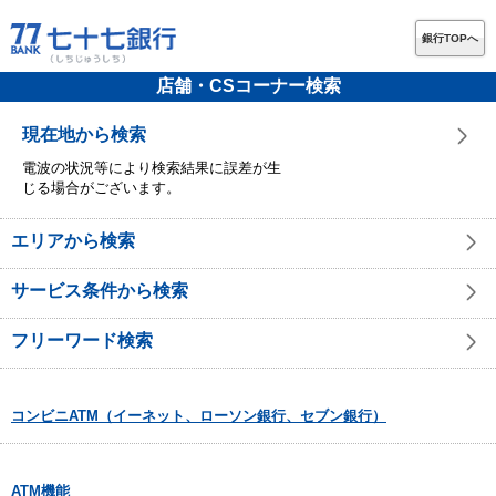
銀行TOPへ
店舗・CSコーナー検索
現在地から検索
電波の状況等により検索結果に誤差が生
じる場合がございます。
エリアから検索
サービス条件から検索
フリーワード検索
コンビニATM（イーネット、ローソン銀行、セブン銀行）
ATM機能