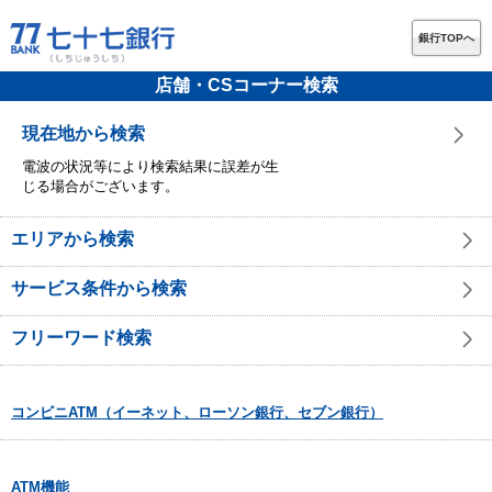
銀行TOPへ
店舗・CSコーナー検索
現在地から検索
電波の状況等により検索結果に誤差が生
じる場合がございます。
エリアから検索
サービス条件から検索
フリーワード検索
コンビニATM（イーネット、ローソン銀行、セブン銀行）
ATM機能