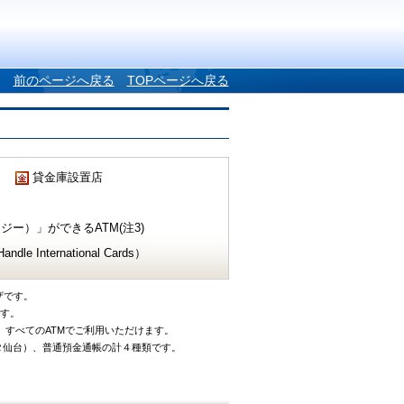
前のページへ戻る
TOPページへ戻る
貸金庫設置店
ー）」ができるATM(注3)
e International Cards）
ザです。
です。
、すべてのATMでご利用いただけます。
タ仙台）、普通預金通帳の計４種類です。