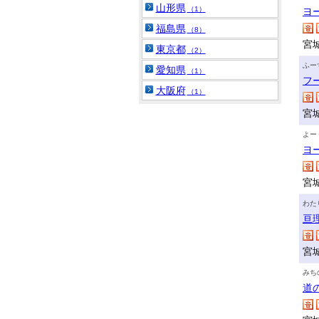
山形県
（1）
ヨ
福島県
（8）
宮
東京都
（2）
ふー
愛知県
（1）
フ
大阪府
（1）
宮
よー
ヨ
宮
わた
亘
宮
みち
道