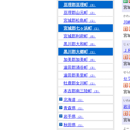
亘理郡亘理町
（3）
宮城
亘理郡山元町
（2）
かわ
宮城郡松島町
（1）
川
宮城郡七ヶ浜町
（1）
宮
宮城郡利府町
（6）
黒川郡大和町
じぇ
（6）
Ｊ
黒川郡大郷町
（1）
加美郡加美町
（6）
宮
遠田郡涌谷町
（3）
せら
遠田郡美里町
（2）
セ
牡鹿郡女川町
（1）
本吉郡南三陸町
宮
（3）
北海道
（1）
いわ
岩
青森県
（1）
岩手県
（2）
宮
秋田県
（1）
よー