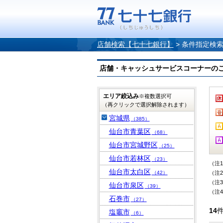
店舗検索【七十七銀行】
>
条件指定検
店舗・キャッシュサービスコーナーのご案内
エリア絞込み
※複数選択可
（再クリックで選択解除されます）
宮城県
（385）
仙台市青葉区
（68）
仙台市宮城野区
（25）
仙台市若林区
（23）
（注
仙台市太白区
（42）
（注
（注
仙台市泉区
（39）
（注
石巻市
（27）
14
塩竈市
（6）