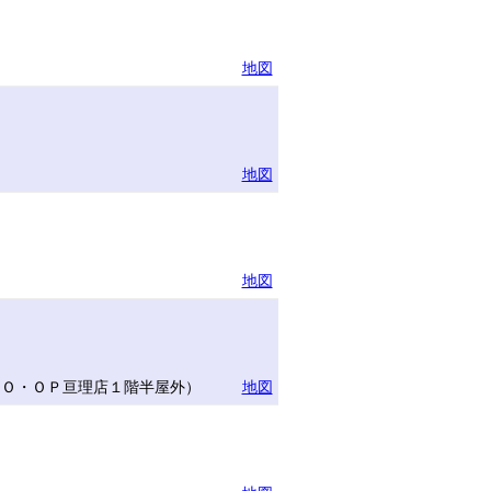
地図
地図
地図
ＣＯ・ＯＰ亘理店１階半屋外）
地図