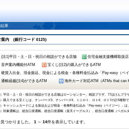
索結果
 (銀行コード 0125)
(注1)平日・土・日・祝日の相談ができる店舗
住宅金融支援機構取扱店
音声案内機能付ATM
宝くじ(注2)の購入ができるATM
硬貨入出金、現金振込、現金による税金・各種料金払込み「Pay-easy（ペイジ
通帳繰越(注4)ができるATM
海外カード対応ATM（ATMs that can Handl
1）平日・土・日・祝日の相談ができる店舗はローンセンター、相談プラザ、77ほけんプラ
2）購入できる宝くじは、ナンバーズ3、ナンバーズ4、ミニロト、ロト6、ロト7の計5種類
3）キャッシュカードによる振込および税金・各種料金払込み「Pay-easy（ペイジー）」は
4）対象通帳は、総合口座通帳、総合口座通帳（楽天イーグルス）、総合口座通帳（ベガル
件見つかりました。
1
～
14
件を表示しています。