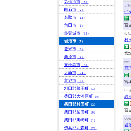
気仙沼市
（5）
しち
白石市
（7）
七
名取市
（15）
宮
角田市
（3）
多賀城市
（11）
むら
村
岩沼市
（7）
登米市
（8）
宮
栗原市
（9）
わた
東松島市
（5）
亘
大崎市
（24）
富谷市
（8）
宮
刈田郡蔵王町
（1）
いわ
柴田郡大河原町
岩
（4）
柴田郡村田町
（2）
宮城
柴田郡柴田町
（8）
いわ
柴田郡川崎町
（1）
岩
伊具郡丸森町
（2）