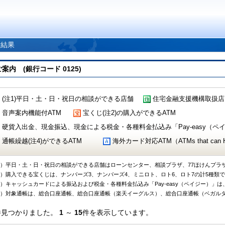
索結果
 (銀行コード 0125)
(注1)平日・土・日・祝日の相談ができる店舗
住宅金融支援機構取扱店
音声案内機能付ATM
宝くじ(注2)の購入ができるATM
硬貨入出金、現金振込、現金による税金・各種料金払込み「Pay-easy（ペイジ
通帳繰越(注4)ができるATM
海外カード対応ATM（ATMs that can Handl
1）平日・土・日・祝日の相談ができる店舗はローンセンター、相談プラザ、77ほけんプラ
2）購入できる宝くじは、ナンバーズ3、ナンバーズ4、ミニロト、ロト6、ロト7の計5種類
3）キャッシュカードによる振込および税金・各種料金払込み「Pay-easy（ペイジー）」は
4）対象通帳は、総合口座通帳、総合口座通帳（楽天イーグルス）、総合口座通帳（ベガル
件見つかりました。
1
～
15
件を表示しています。