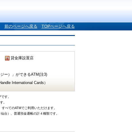
前のページへ戻る
TOPページへ戻る
貸金庫設置店
ー）」ができるATM(注3)
e International Cards）
ザです。
です。
、すべてのATMでご利用いただけます。
タ仙台）、普通預金通帳の計４種類です。