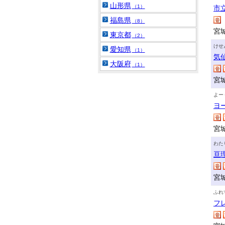
山形県
（1）
市
福島県
（8）
宮
東京都
（2）
けせ
愛知県
（1）
気
大阪府
（1）
宮
よー
ヨ
宮
わた
亘
宮
ふれ
フ