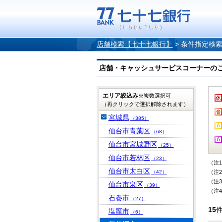
店舗検索【七十七銀行】
>
条件指定検
店舗・キャッシュサービスコーナーのご案内
エリア絞込み
※複数選択可
（再クリックで選択解除されます）
宮城県
（385）
仙台市青葉区
（68）
仙台市宮城野区
（25）
仙台市若林区
（23）
（注
仙台市太白区
（42）
（注
（注
仙台市泉区
（39）
（注
石巻市
（27）
15
塩竈市
（6）