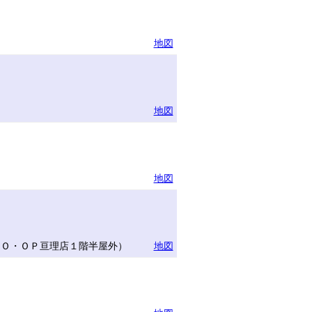
地図
地図
地図
ＣＯ・ＯＰ亘理店１階半屋外）
地図