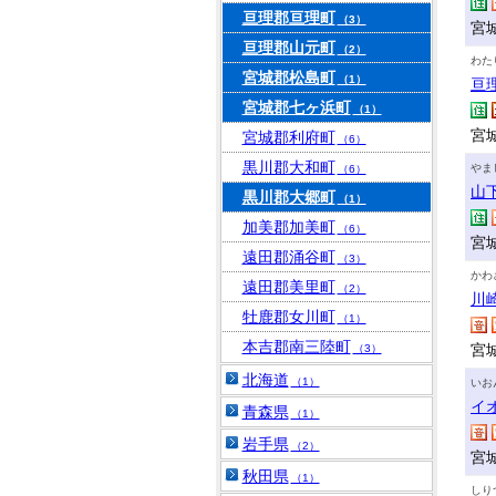
亘理郡亘理町
（3）
宮
亘理郡山元町
（2）
わた
宮城郡松島町
（1）
亘
宮城郡七ヶ浜町
（1）
宮
宮城郡利府町
（6）
黒川郡大和町
やま
（6）
山
黒川郡大郷町
（1）
加美郡加美町
（6）
宮
遠田郡涌谷町
（3）
かわ
遠田郡美里町
（2）
川
牡鹿郡女川町
（1）
本吉郡南三陸町
宮
（3）
北海道
（1）
いお
イ
青森県
（1）
岩手県
（2）
宮
秋田県
（1）
しり