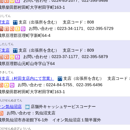
お問い合わせ：0224-83-2077、022-395-5486
城県柴田郡村田町大字村田字町163-1
りしてん
理支店
支店（出張所を含む） 支店コード：808
お問い合わせ：0223-34-1171、022-395-5729
城県亘理郡亘理町字新町64-4
したしてん
下支店
支店（出張所を含む） 支店コード：809
お問い合わせ：0223-37-1177、022-395-5879
城県亘理郡山元町山寺字山下64
さきしてん
崎支店（村田支店内にて営業）
支店（出張所を含む） 支店コード：
お問い合わせ：0224-84-5755、022-395-6496
城県柴田郡村田町大字村田字町163-1
んけせんぬまてん
オン気仙沼店
店舗外キャッシュサービスコーナー
お問い合わせ：気仙沼支店
城県気仙沼市赤岩館下6-1外 イオン気仙沼店１階半屋外
つけせんぬまびょういん