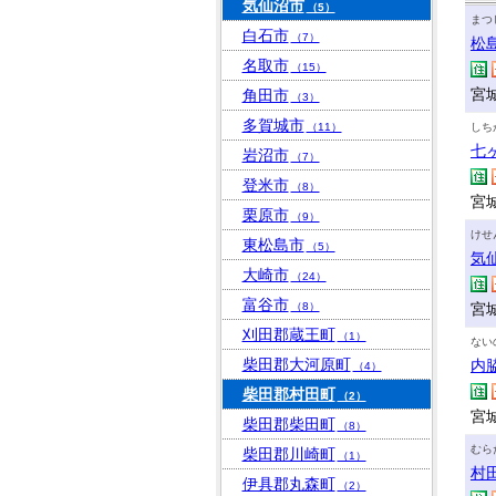
気仙沼市
（5）
まつ
白石市
（7）
松
名取市
（15）
宮
角田市
（3）
多賀城市
（11）
しち
七
岩沼市
（7）
登米市
（8）
宮
栗原市
（9）
けせ
東松島市
（5）
気
大崎市
（24）
富谷市
（8）
宮
刈田郡蔵王町
（1）
ない
柴田郡大河原町
内
（4）
柴田郡村田町
（2）
宮城
柴田郡柴田町
（8）
むら
柴田郡川崎町
（1）
村
伊具郡丸森町
（2）