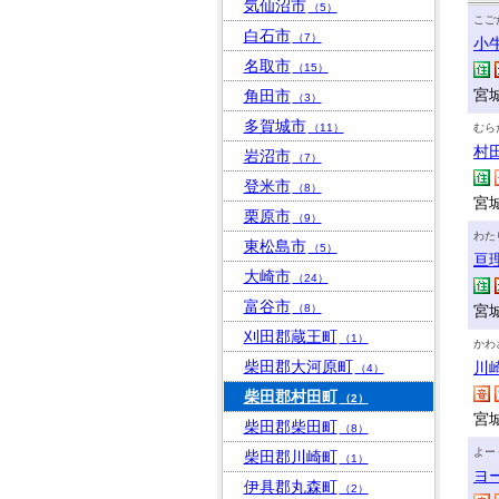
気仙沼市
（5）
こご
白石市
（7）
小
名取市
（15）
宮
角田市
（3）
多賀城市
（11）
むら
村
岩沼市
（7）
登米市
（8）
宮
栗原市
（9）
わた
東松島市
（5）
亘
大崎市
（24）
富谷市
（8）
宮
刈田郡蔵王町
（1）
かわ
柴田郡大河原町
川
（4）
柴田郡村田町
（2）
宮
柴田郡柴田町
（8）
よー
柴田郡川崎町
（1）
ヨ
伊具郡丸森町
（2）