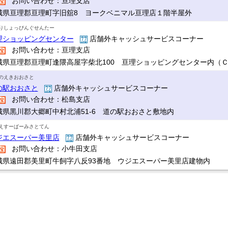
お問い合わせ：亘理支店
城県亘理郡亘理町字旧舘8 ヨークベニマル亘理店１階半屋外
りしょっぴんぐせんたー
理ショッピングセンター
店舗外キャッシュサービスコーナー
お問い合わせ：亘理支店
城県亘理郡亘理町逢隈高屋字柴北100 亘理ショッピングセンター内（
のえきおおさと
の駅おおさと
店舗外キャッシュサービスコーナー
お問い合わせ：松島支店
城県黒川郡大郷町中村北浦51-6 道の駅おおさと敷地内
えすーぱーみさとてん
ジエスーパー美里店
店舗外キャッシュサービスコーナー
お問い合わせ：小牛田支店
城県遠田郡美里町牛飼字八反93番地 ウジエスーパー美里店建物内