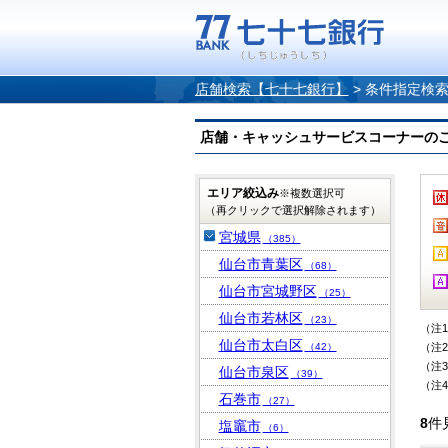
店舗検索【七十七銀行】
>
条件指定検
店舗・キャッシュサービスコーナーのご案内
エリア絞込み
※複数選択可
（再クリックで選択解除されます）
宮城県
（385）
仙台市青葉区
（68）
仙台市宮城野区
（25）
仙台市若林区
（23）
（注
仙台市太白区
（42）
（注
（注
仙台市泉区
（39）
（注
石巻市
（27）
8
件
塩竈市
（6）