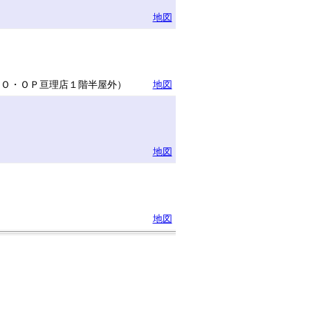
地図
ＣＯ・ＯＰ亘理店１階半屋外）
地図
地図
地図