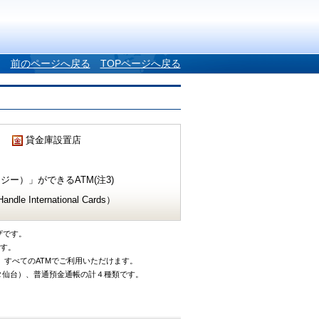
前のページへ戻る
TOPページへ戻る
貸金庫設置店
ー）」ができるATM(注3)
e International Cards）
ザです。
です。
、すべてのATMでご利用いただけます。
タ仙台）、普通預金通帳の計４種類です。