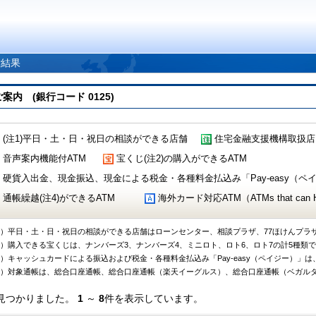
索結果
 (銀行コード 0125)
(注1)平日・土・日・祝日の相談ができる店舗
住宅金融支援機構取扱店
音声案内機能付ATM
宝くじ(注2)の購入ができるATM
硬貨入出金、現金振込、現金による税金・各種料金払込み「Pay-easy（ペイジ
通帳繰越(注4)ができるATM
海外カード対応ATM（ATMs that can Handl
1）平日・土・日・祝日の相談ができる店舗はローンセンター、相談プラザ、77ほけんプラ
2）購入できる宝くじは、ナンバーズ3、ナンバーズ4、ミニロト、ロト6、ロト7の計5種類
3）キャッシュカードによる振込および税金・各種料金払込み「Pay-easy（ペイジー）」は
4）対象通帳は、総合口座通帳、総合口座通帳（楽天イーグルス）、総合口座通帳（ベガル
見つかりました。
1
～
8
件を表示しています。