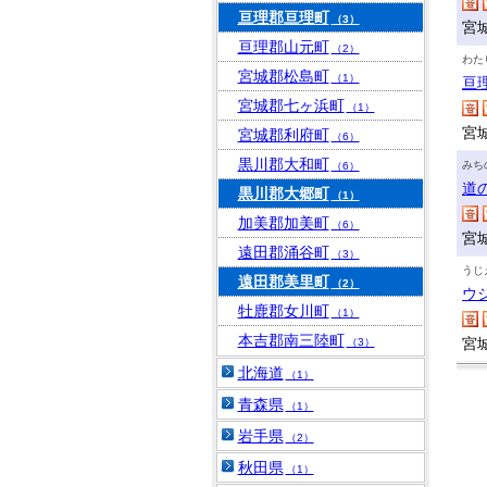
亘理郡亘理町
（3）
宮
亘理郡山元町
（2）
わた
宮城郡松島町
（1）
亘
宮城郡七ヶ浜町
（1）
宮
宮城郡利府町
（6）
黒川郡大和町
みち
（6）
道
黒川郡大郷町
（1）
加美郡加美町
（6）
宮
遠田郡涌谷町
（3）
うじ
遠田郡美里町
（2）
ウ
牡鹿郡女川町
（1）
本吉郡南三陸町
宮
（3）
北海道
（1）
青森県
（1）
岩手県
（2）
秋田県
（1）