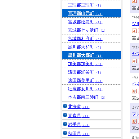
亘理郡亘理町
（3）
宮
亘理郡山元町
（2）
つる
宮城郡松島町
（1）
ツ
宮城郡七ヶ浜町
（1）
宮
宮城郡利府町
（6）
黒川郡大和町
やま
（6）
ヤ
黒川郡大郷町
（1）
加美郡加美町
（6）
宮
遠田郡涌谷町
（3）
べね
遠田郡美里町
（2）
ベ
牡鹿郡女川町
（1）
本吉郡南三陸町
宮
（3）
北海道
（1）
ふれ
フ
青森県
（1）
岩手県
（2）
宮
秋田県
（1）
みち