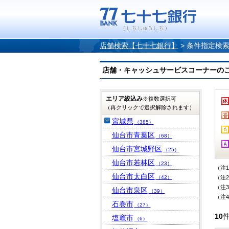
店舗検索【七十七銀行】
>
条件指定検
店舗・キャッシュサービスコーナーのご案内
エリア絞込み
※複数選択可
（再クリックで選択解除されます）
宮城県
（385）
仙台市青葉区
（68）
仙台市宮城野区
（25）
仙台市若林区
（23）
（注
仙台市太白区
（42）
（注
（注
仙台市泉区
（39）
（注
石巻市
（27）
10
塩竈市
（6）