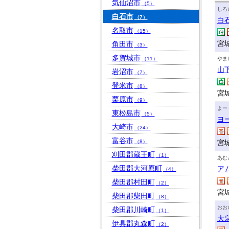
気仙沼市
（5）
しろ
白石市
（7）
白
名取市
（15）
宮
角田市
（3）
多賀城市
（11）
やま
山
岩沼市
（7）
登米市
（8）
宮
栗原市
（9）
よー
東松島市
（5）
ヨ
大崎市
（24）
富谷市
（8）
宮
刈田郡蔵王町
（1）
あむ
柴田郡大河原町
ア
（4）
柴田郡村田町
（2）
宮
柴田郡柴田町
（8）
おお
柴田郡川崎町
（1）
大
伊具郡丸森町
（2）