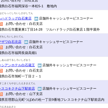
お問い合わせ：白石支店
城県白石市福岡深谷一本松5-1 敷地内
はどらっぐしろいしひがしてん
ルハドラッグ白石東店
店舗外キャッシュサービスコーナー
お問い合わせ：白石支店
城県白石市鷹巣東1丁目14-28 ツルハドラッグ白石東店１階半屋外
ざわしろいしきたてん
マザワ白石北店
店舗外キャッシュサービスコーナー
お問い合わせ：白石支店
城県白石市福岡長袋高畑1
しあんほてるしろいしざおう
ネシアンホテル白石蔵王
店舗外キャッシュサービスコーナー
お問い合わせ：白石支店
城県白石市旭町一丁目２－１
すこきくちやましたえきまえてん
レスコキクチ山下駅前店
店舗外キャッシュサービスコーナー
お問い合わせ：山下支店
城県亘理郡山元町つばめの杜一丁目9番地フレスコキクチ山下駅前店内
のえきおおさと