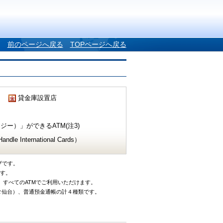
前のページへ戻る
TOPページへ戻る
貸金庫設置店
ー）」ができるATM(注3)
e International Cards）
ザです。
です。
、すべてのATMでご利用いただけます。
タ仙台）、普通預金通帳の計４種類です。