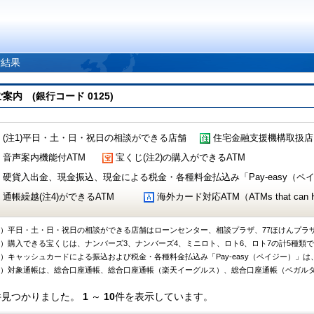
索結果
 (銀行コード 0125)
(注1)平日・土・日・祝日の相談ができる店舗
住宅金融支援機構取扱店
音声案内機能付ATM
宝くじ(注2)の購入ができるATM
硬貨入出金、現金振込、現金による税金・各種料金払込み「Pay-easy（ペイジ
通帳繰越(注4)ができるATM
海外カード対応ATM（ATMs that can Handl
1）平日・土・日・祝日の相談ができる店舗はローンセンター、相談プラザ、77ほけんプラ
2）購入できる宝くじは、ナンバーズ3、ナンバーズ4、ミニロト、ロト6、ロト7の計5種類
3）キャッシュカードによる振込および税金・各種料金払込み「Pay-easy（ペイジー）」は
4）対象通帳は、総合口座通帳、総合口座通帳（楽天イーグルス）、総合口座通帳（ベガル
件見つかりました。
1
～
10
件を表示しています。