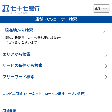
銀行TOPへ
店舗・CSコーナー検索
現在地から検索
電波の状況等により検索結果に誤差が生
じる場合がございます。
エリアから検索
サービス条件から検索
フリーワード検索
コンビニATM（イーネット、ローソン銀行、セブン銀行）
ATM機能