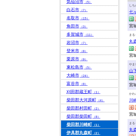
気仙沼市
（5）
しち
白石市
（7）
七
名取市
（15）
宮
角田市
（3）
多賀城市
（11）
まる
丸
岩沼市
（7）
登米市
（8）
宮
栗原市
（9）
やま
東松島市
（5）
山
大崎市
（24）
富谷市
（8）
宮
刈田郡蔵王町
（1）
かわ
柴田郡大河原町
川
（4）
柴田郡村田町
（2）
宮
柴田郡柴田町
（8）
まる
柴田郡川崎町
（1）
丸
伊具郡丸森町
（2）