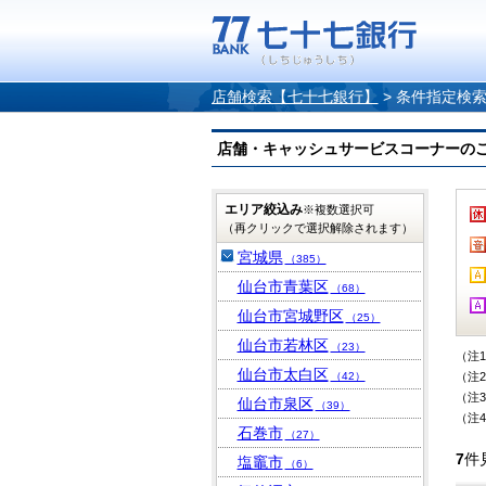
店舗検索【七十七銀行】
>
条件指定検
店舗・キャッシュサービスコーナーのご案内
エリア絞込み
※複数選択可
（再クリックで選択解除されます）
宮城県
（385）
仙台市青葉区
（68）
仙台市宮城野区
（25）
仙台市若林区
（23）
（注
仙台市太白区
（42）
（注
（注
仙台市泉区
（39）
（注
石巻市
（27）
7
件
塩竈市
（6）