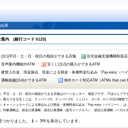
索結果
 (銀行コード 0125)
(注1)平日・土・日・祝日の相談ができる店舗
住宅金融支援機構取扱店
音声案内機能付ATM
宝くじ(注2)の購入ができるATM
硬貨入出金、現金振込、現金による税金・各種料金払込み「Pay-easy（ペイジ
通帳繰越(注4)ができるATM
海外カード対応ATM（ATMs that can Handl
1）平日・土・日・祝日の相談ができる店舗はローンセンター、相談プラザ、77ほけんプラ
2）購入できる宝くじは、ナンバーズ3、ナンバーズ4、ミニロト、ロト6、ロト7の計5種類
3）キャッシュカードによる振込および税金・各種料金払込み「Pay-easy（ペイジー）」は
4）対象通帳は、総合口座通帳、総合口座通帳（楽天イーグルス）、総合口座通帳（ベガル
見つかりました。
1
～
7
件を表示しています。