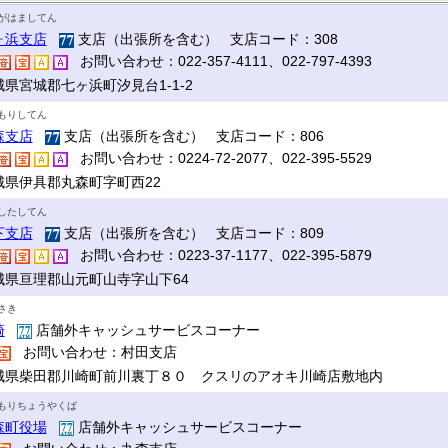
がはましてん
ヶ浜支店
支店（出張所を含む） 支店コード：308
お問い合わせ：022-357-4111、022-797-4393
城県宮城郡七ヶ浜町汐見台1-1-2
もりしてん
森支店
支店（出張所を含む） 支店コード：806
お問い合わせ：0224-72-2077、022-395-5529
城県伊具郡丸森町字町西22
したしてん
下支店
支店（出張所を含む） 支店コード：809
お問い合わせ：0223-37-1177、022-395-5879
城県亘理郡山元町山寺字山下64
さき
崎
店舗外キャッシュサービスコーナー
お問い合わせ：村田支店
城県柴田郡川崎町前川裏丁８０ クスリのアオキ川崎店敷地内
もりちょうやくば
森町役場
店舗外キャッシュサービスコーナー