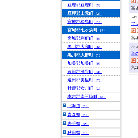
亘理郡亘理町
（3）
宮
亘理郡山元町
（2）
ふれ
宮城郡松島町
（1）
フ
宮城郡七ヶ浜町
（1）
宮
宮城郡利府町
（6）
黒川郡大和町
みち
（6）
道
黒川郡大郷町
（1）
加美郡加美町
（6）
宮
遠田郡涌谷町
（3）
遠田郡美里町
（2）
牡鹿郡女川町
（1）
本吉郡南三陸町
（3）
北海道
（1）
青森県
（1）
岩手県
（2）
秋田県
（1）