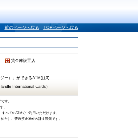
前のページへ戻る
TOPページへ戻る
貸金庫設置店
ー）」ができるATM(注3)
e International Cards）
ザです。
です。
、すべてのATMでご利用いただけます。
タ仙台）、普通預金通帳の計４種類です。