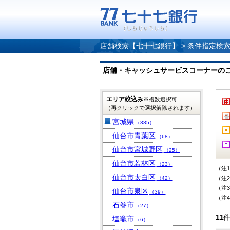
店舗検索【七十七銀行】
>
条件指定検
店舗・キャッシュサービスコーナーのご案内
エリア絞込み
※複数選択可
（再クリックで選択解除されます）
宮城県
（385）
仙台市青葉区
（68）
仙台市宮城野区
（25）
仙台市若林区
（23）
（注
仙台市太白区
（42）
（注
（注
仙台市泉区
（39）
（注
石巻市
（27）
11
塩竈市
（6）