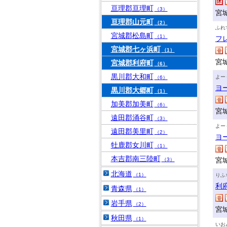
亘理郡亘理町
（3）
宮
亘理郡山元町
（2）
ふれ
宮城郡松島町
（1）
フ
宮城郡七ヶ浜町
（1）
宮
宮城郡利府町
（6）
黒川郡大和町
よー
（6）
ヨ
黒川郡大郷町
（1）
加美郡加美町
（6）
宮
遠田郡涌谷町
（3）
よー
遠田郡美里町
（2）
ヨ
牡鹿郡女川町
（1）
本吉郡南三陸町
宮
（3）
北海道
（1）
りふ
利
青森県
（1）
岩手県
（2）
宮
秋田県
（1）
いお