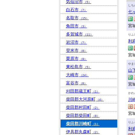
気仙沼市
（5）
しち
白石市
（7）
七
名取市
（15）
宮
角田市
（3）
多賀城市
（11）
りふ
利
岩沼市
（7）
登米市
（8）
宮
栗原市
（9）
やま
東松島市
（5）
山
大崎市
（24）
富谷市
（8）
宮
刈田郡蔵王町
（1）
かわ
柴田郡大河原町
川
（4）
柴田郡村田町
（2）
宮
柴田郡柴田町
（8）
りふ
柴田郡川崎町
（1）
利
伊具郡丸森町
（2）