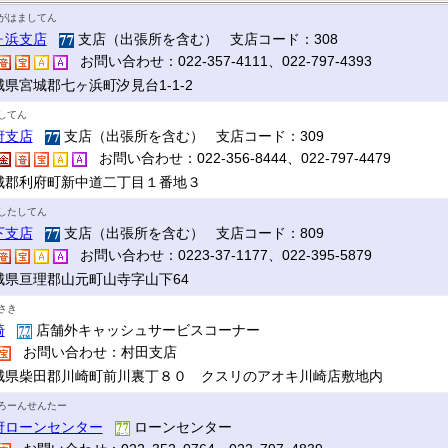
がはましてん
ヶ浜支店
支店（出張所を含む） 支店コード：308
お問い合わせ：022-357-4111、022-797-4393
城県宮城郡七ヶ浜町汐見台1-1-2
してん
府支店
支店（出張所を含む） 支店コード：309
お問い合わせ：022-356-8444、022-797-4479
城郡利府町新中道二丁目１番地３
したしてん
下支店
支店（出張所を含む） 支店コード：809
お問い合わせ：0223-37-1177、022-395-5879
城県亘理郡山元町山寺字山下64
さき
崎
店舗外キャッシュサービスコーナー
お問い合わせ：村田支店
城県柴田郡川崎町前川裏丁８０ クスリのアオキ川崎店敷地内
ろーんせんたー
府ローンセンター
ローンセンター