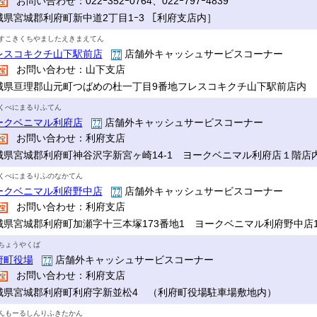
お問い合わせ：022ｰ352ｰ0764、022ｰ797ｰ4839
城県宮城郡利府町新中道2丁目1ｰ3 ［利府支店内］
すこきくちやましたえきまえてん
レスコキクチ山下駅前店
店舗外キャッシュサービスコーナー
お問い合わせ：山下支店
城県亘理郡山元町つばめの杜一丁目9番地フレスコキクチ山下駅前店内
くべにまるりふてん
ークベニマル利府店
店舗外キャッシュサービスコーナー
お問い合わせ：利府支店
城県宮城郡利府町神谷沢字新宮ヶ崎14-1 ヨークベニマル利府店１階店
くべにまるりふのなかてん
ークベニマル利府野中店
店舗外キャッシュサービスコーナー
お問い合わせ：利府支店
城県宮城郡利府町加瀬字十三本塚173番地1 ヨークベニマル利府野中店
ちょうやくば
府町役場
店舗外キャッシュサービスコーナー
お問い合わせ：利府支店
城県宮城郡利府町利府字新並松4 （利府町役場駐車場敷地内）
んもーるしんりふきたかん