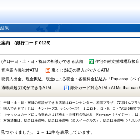
索結果
 (銀行コード 0125)
(注1)平日・土・日・祝日の相談ができる店舗
住宅金融支援機構取扱店
音声案内機能付ATM
宝くじ(注2)の購入ができるATM
硬貨入出金、現金振込、現金による税金・各種料金払込み「Pay-easy（ペイジ
通帳繰越(注4)ができるATM
海外カード対応ATM（ATMs that can Handl
1）平日・土・日・祝日の相談ができる店舗はローンセンター、相談プラザ、77ほけんプラ
2）購入できる宝くじは、ナンバーズ3、ナンバーズ4、ミニロト、ロト6、ロト7の計5種類
3）キャッシュカードによる振込および税金・各種料金払込み「Pay-easy（ペイジー）」は
4）対象通帳は、総合口座通帳、総合口座通帳（楽天イーグルス）、総合口座通帳（ベガル
件見つかりました。
1
～
11
件を表示しています。