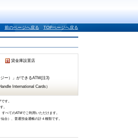
前のページへ戻る
TOPページへ戻る
貸金庫設置店
ー）」ができるATM(注3)
e International Cards）
ザです。
です。
、すべてのATMでご利用いただけます。
タ仙台）、普通預金通帳の計４種類です。