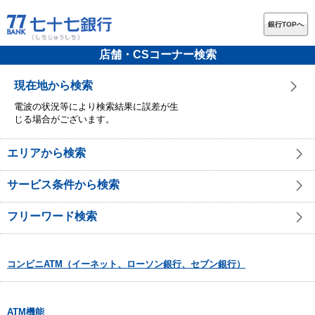
銀行TOPへ
店舗・CSコーナー検索
現在地から検索
電波の状況等により検索結果に誤差が生
じる場合がございます。
エリアから検索
サービス条件から検索
フリーワード検索
コンビニATM（イーネット、ローソン銀行、セブン銀行）
ATM機能