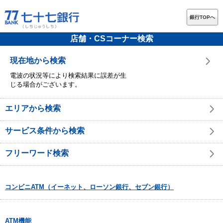
銀行TOPへ
店舗・CSコーナー検索
現在地から検索
電波の状況等により検索結果に誤差が生
じる場合がございます。
エリアから検索
サービス条件から検索
フリーワード検索
コンビニATM（イーネット、ローソン銀行、セブン銀行）
ATM機能