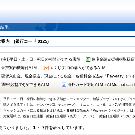
索結果
 (銀行コード 0125)
(注1)平日・土・日・祝日の相談ができる店舗
住宅金融支援機構取扱店
音声案内機能付ATM
宝くじ(注2)の購入ができるATM
硬貨入出金、現金振込、現金による税金・各種料金払込み「Pay-easy（ペイジ
通帳繰越(注4)ができるATM
海外カード対応ATM（ATMs that can Handl
1）平日・土・日・祝日の相談ができる店舗はローンセンター、相談プラザ、77ほけんプラ
2）購入できる宝くじは、ナンバーズ3、ナンバーズ4、ミニロト、ロト6、ロト7の計5種類
3）キャッシュカードによる振込および税金・各種料金払込み「Pay-easy（ペイジー）」は
4）対象通帳は、総合口座通帳、総合口座通帳（楽天イーグルス）、総合口座通帳（ベガル
見つかりました。
1
～
7
件を表示しています。