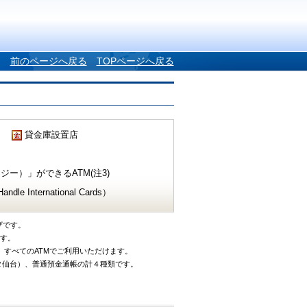
前のページへ戻る
TOPページへ戻る
貸金庫設置店
ー）」ができるATM(注3)
e International Cards）
ザです。
です。
、すべてのATMでご利用いただけます。
タ仙台）、普通預金通帳の計４種類です。