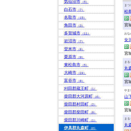
気仙沼市
（5）
まつ
白石市
（7）
松
名取市
（15）
宮
角田市
（3）
多賀城市
（11）
おな
女
岩沼市
（7）
登米市
（8）
宮
栗原市
（9）
まる
東松島市
（5）
丸
大崎市
（24）
富谷市
（8）
宮
刈田郡蔵王町
（1）
やま
柴田郡大河原町
山
（4）
柴田郡村田町
（2）
宮
柴田郡柴田町
（8）
まる
柴田郡川崎町
（1）
丸
伊具郡丸森町
（2）