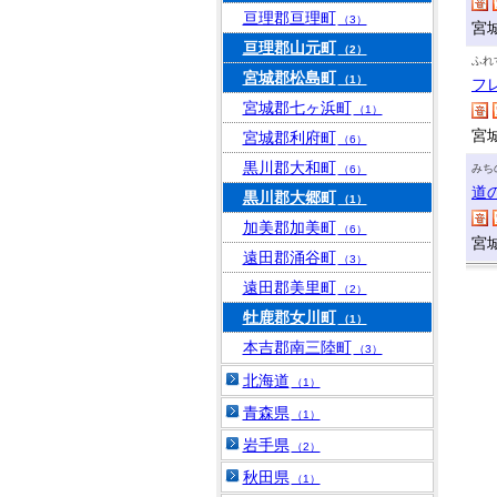
亘理郡亘理町
（3）
宮
亘理郡山元町
（2）
ふれ
宮城郡松島町
（1）
フ
宮城郡七ヶ浜町
（1）
宮
宮城郡利府町
（6）
黒川郡大和町
みち
（6）
道
黒川郡大郷町
（1）
加美郡加美町
（6）
宮
遠田郡涌谷町
（3）
遠田郡美里町
（2）
牡鹿郡女川町
（1）
本吉郡南三陸町
（3）
北海道
（1）
青森県
（1）
岩手県
（2）
秋田県
（1）