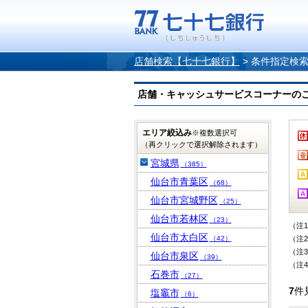
店舗検索【七十七銀行】
>
条件指定検
店舗・キャッシュサービスコーナーのご案内
エリア絞込み
※複数選択可
（再クリックで選択解除されます）
宮城県
（385）
仙台市青葉区
（68）
仙台市宮城野区
（25）
仙台市若林区
（23）
（注
仙台市太白区
（42）
（注
（注
仙台市泉区
（39）
（注
石巻市
（27）
7
件
塩竈市
（6）