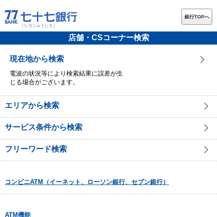
銀行TOPへ
店舗・CSコーナー検索
現在地から検索
電波の状況等により検索結果に誤差が生
じる場合がございます。
エリアから検索
サービス条件から検索
フリーワード検索
コンビニATM（イーネット、ローソン銀行、セブン銀行）
ATM機能