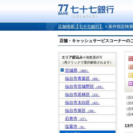
店舗検索【七十七銀行】
>
条件指定検
店舗・キャッシュサービスコーナーのご案内
エリア絞込み
※複数選択可
（再クリックで選択解除されます）
宮城県
（385）
仙台市青葉区
（68）
仙台市宮城野区
（25）
仙台市若林区
（23）
（注
仙台市太白区
（42）
（注
（注
仙台市泉区
（39）
（注
石巻市
（27）
13
塩竈市
（6）