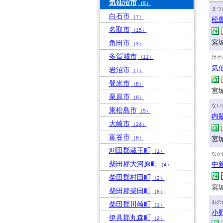
気仙沼市
（5）
まつ
白石市
（7）
松
名取市
（15）
宮
角田市
（3）
多賀城市
（11）
けせ
気
岩沼市
（7）
登米市
（8）
宮
栗原市
（9）
ない
東松島市
（5）
内
大崎市
（24）
富谷市
（8）
宮城
刈田郡蔵王町
（1）
なか
柴田郡大河原町
中
（4）
柴田郡村田町
（2）
宮
柴田郡柴田町
（8）
おの
柴田郡川崎町
（1）
小
伊具郡丸森町
（2）