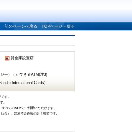
前のページへ戻る
TOPページへ戻る
貸金庫設置店
ー）」ができるATM(注3)
e International Cards）
ザです。
です。
、すべてのATMでご利用いただけます。
タ仙台）、普通預金通帳の計４種類です。