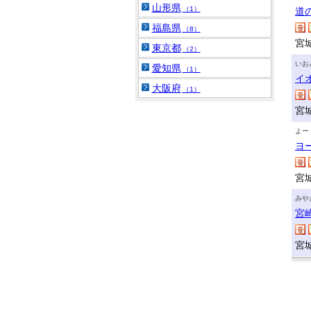
山形県
（1）
道
福島県
（8）
宮
東京都
（2）
いお
愛知県
（1）
イ
大阪府
（1）
宮
よー
ヨ
宮
みや
宮
宮