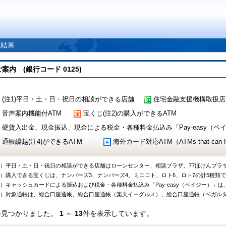
索結果
 (銀行コード 0125)
(注1)平日・土・日・祝日の相談ができる店舗
住宅金融支援機構取扱店
音声案内機能付ATM
宝くじ(注2)の購入ができるATM
硬貨入出金、現金振込、現金による税金・各種料金払込み「Pay-easy（ペイジ
通帳繰越(注4)ができるATM
海外カード対応ATM（ATMs that can Handl
1）平日・土・日・祝日の相談ができる店舗はローンセンター、相談プラザ、77ほけんプラ
2）購入できる宝くじは、ナンバーズ3、ナンバーズ4、ミニロト、ロト6、ロト7の計5種類
3）キャッシュカードによる振込および税金・各種料金払込み「Pay-easy（ペイジー）」は
4）対象通帳は、総合口座通帳、総合口座通帳（楽天イーグルス）、総合口座通帳（ベガル
件見つかりました。
1
～
13
件を表示しています。