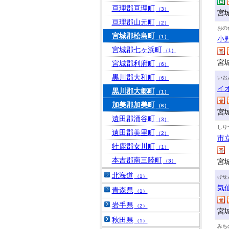
亘理郡亘理町
（3）
宮
亘理郡山元町
（2）
おの
宮城郡松島町
（1）
小
宮城郡七ヶ浜町
（1）
宮
宮城郡利府町
（6）
黒川郡大和町
いお
（6）
イ
黒川郡大郷町
（1）
加美郡加美町
（6）
宮
遠田郡涌谷町
（3）
しり
遠田郡美里町
（2）
市
牡鹿郡女川町
（1）
本吉郡南三陸町
宮
（3）
北海道
（1）
けせ
気
青森県
（1）
岩手県
（2）
宮
秋田県
（1）
みち