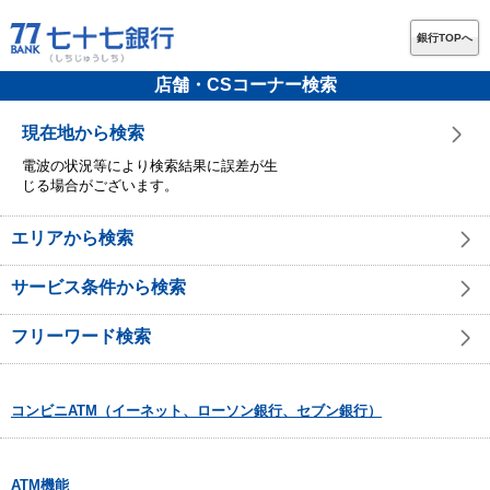
銀行TOPへ
店舗・CSコーナー検索
現在地から検索
電波の状況等により検索結果に誤差が生
じる場合がございます。
エリアから検索
サービス条件から検索
フリーワード検索
コンビニATM（イーネット、ローソン銀行、セブン銀行）
ATM機能