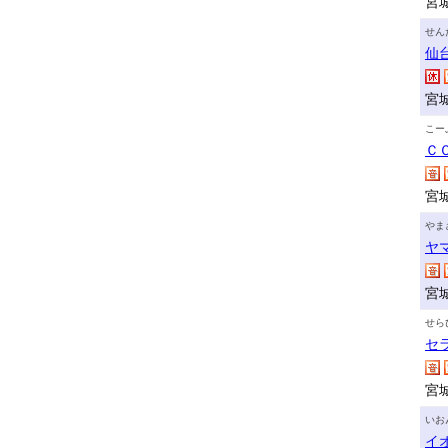
宮
せん
仙
宮
こー
Ｃ
宮
やま
ヤ
宮
せら
セ
宮
いお
イ