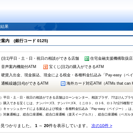
索結果
 (銀行コード 0125)
(注1)平日・土・日・祝日の相談ができる店舗
住宅金融支援機構取扱店
音声案内機能付ATM
宝くじ(注2)の購入ができるATM
硬貨入出金、現金振込、現金による税金・各種料金払込み「Pay-easy（ペイジ
通帳繰越(注4)ができるATM
海外カード対応ATM（ATMs that can Handl
1）平日・土・日・祝日の相談ができる店舗はローンセンター、相談プラザ、77ほけんプラ
2）購入できる宝くじは、ナンバーズ3、ナンバーズ4、ミニロト、ロト6、ロト7の計5種類
3）キャッシュカードによる振込および税金・各種料金払込み「Pay-easy（ペイジー）」は
4）対象通帳は、総合口座通帳、総合口座通帳（楽天イーグルス）、総合口座通帳（ベガル
件見つかりました。
1
～
20
件を表示しています。
次の10件 >