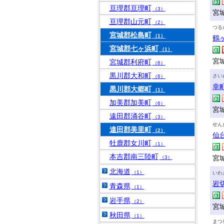
亘理郡亘理町
（3）
宮
亘理郡山元町
（2）
つる
宮城郡松島町
（1）
鶴
宮城郡七ヶ浜町
（1）
宮
宮城郡利府町
（6）
黒川郡大和町
さい
（6）
幸
黒川郡大郷町
（1）
加美郡加美町
（6）
宮城
遠田郡涌谷町
（3）
せん
遠田郡美里町
（2）
仙
牡鹿郡女川町
（1）
本吉郡南三陸町
宮
（3）
北海道
（1）
いわ
岩
青森県
（1）
岩手県
（2）
宮
秋田県
（1）
まつ