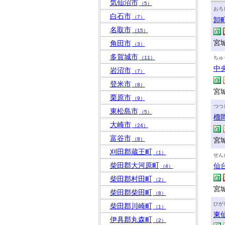
気仙沼市
（5）
おろ
白石市
（7）
卸
名取市
（15）
宮
角田市
（3）
多賀城市
（11）
ちゅ
中
岩沼市
（7）
登米市
（8）
宮
栗原市
（9）
つつ
東松島市
（5）
榴
大崎市
（24）
富谷市
（8）
宮
刈田郡蔵王町
（1）
せん
柴田郡大河原町
仙
（4）
柴田郡村田町
（2）
宮城
柴田郡柴田町
（8）
ひが
柴田郡川崎町
（1）
東
伊具郡丸森町
（2）