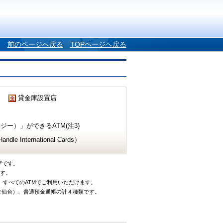
前のページへ戻る
TOPページへ戻る
貸金庫設置店
ー）」ができるATM(注3)
e International Cards）
ザです。
です。
、すべてのATMでご利用いただけます。
タ仙台）、普通預金通帳の計４種類です。