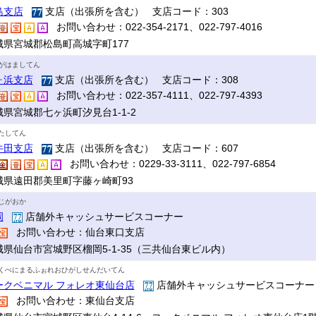
島支店
支店（出張所を含む） 支店コード：303
お問い合わせ：022-354-2171、022-797-4016
城県宮城郡松島町高城字町177
がはましてん
ヶ浜支店
支店（出張所を含む） 支店コード：308
お問い合わせ：022-357-4111、022-797-4393
城県宮城郡七ヶ浜町汐見台1-1-2
たしてん
牛田支店
支店（出張所を含む） 支店コード：607
お問い合わせ：0229-33-3111、022-797-6854
城県遠田郡美里町字藤ヶ崎町93
じがおか
岡
店舗外キャッシュサービスコーナー
お問い合わせ：仙台東口支店
城県仙台市宮城野区榴岡5-1-35（三共仙台東ビル内）
くべにまるふぉれおひがしせんだいてん
ークベニマル フォレオ東仙台店
店舗外キャッシュサービスコーナ
お問い合わせ：東仙台支店