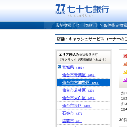
店舗検索【七十七銀行】
>
条件指定検
店舗・キャッシュサービスコーナーのご案内
エリア絞込み
※複数選択可
（再クリックで選択解除されます）
宮城県
（385）
仙台市青葉区
（68）
仙台市宮城野区
（25）
仙台市若林区
（23）
（注
仙台市太白区
（42）
（注
（注
仙台市泉区
（39）
（注
石巻市
（27）
30
塩竈市
（6）