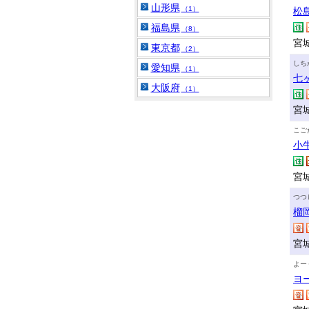
山形県
（1）
松
福島県
（8）
宮
東京都
（2）
しち
愛知県
（1）
七
大阪府
（1）
宮
こご
小
宮
つつ
榴
宮
よー
ヨ