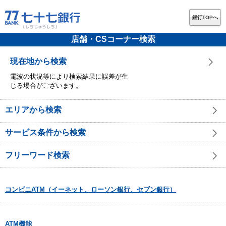
銀行TOPへ
店舗・CSコーナー検索
現在地から検索
電波の状況等により検索結果に誤差が生
じる場合がございます。
エリアから検索
サービス条件から検索
フリーワード検索
コンビニATM（イーネット、ローソン銀行、セブン銀行）
ATM機能