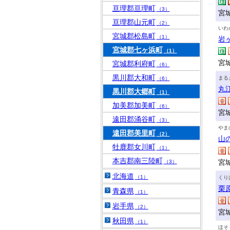
亘理郡亘理町
（3）
宮
亘理郡山元町
（2）
いわ
宮城郡松島町
（1）
岩
宮城郡七ヶ浜町
（1）
宮
宮城郡利府町
（6）
黒川郡大和町
まる
（6）
丸
黒川郡大郷町
（1）
加美郡加美町
（6）
宮
遠田郡涌谷町
（3）
やま
遠田郡美里町
（2）
山
牡鹿郡女川町
（1）
本吉郡南三陸町
宮
（3）
北海道
（1）
くり
栗
青森県
（1）
岩手県
（2）
宮城
秋田県
（1）
ほそ