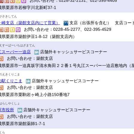
お問い合わせ：0228-32-2131、022-395-4405
城県栗原市若柳字川北新町37-1
がさきしてん
ヶ崎支店（築館支店内にて営業）
支店（出張所を含む） 支店コード
お問い合わせ：0228-45-2277、022-395-4529
城県栗原市築館伊豆1-8-12（築館支店内）
えすーぱーいちはざまてん
江スーパー一迫店
店舗外キャッシュサービスコーナー
お問い合わせ：築館支店
城県栗原市一迫真坂字清水角田２２番１号丸江スーパー一迫店敷地内（
のえきくりこま
の駅くりこま
店舗外キャッシュサービスコーナー
お問い合わせ：築館支店
城県栗原市栗駒岩ヶ崎上小路150番地7
はらしやくしょ
原市役所
店舗外キャッシュサービスコーナー
お問い合わせ：築館支店
県栗原市築館薬師1-7-1
くら