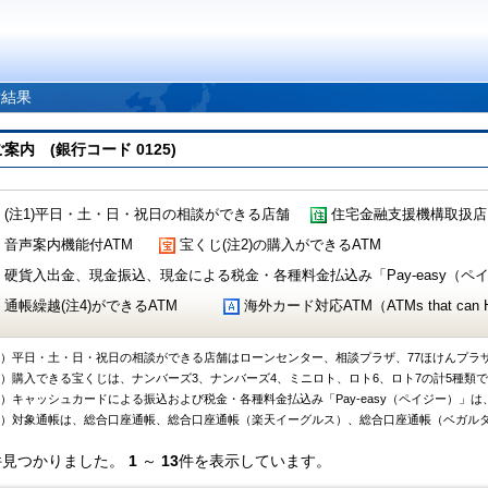
索結果
 (銀行コード 0125)
(注1)平日・土・日・祝日の相談ができる店舗
住宅金融支援機構取扱店
音声案内機能付ATM
宝くじ(注2)の購入ができるATM
硬貨入出金、現金振込、現金による税金・各種料金払込み「Pay-easy（ペイジ
通帳繰越(注4)ができるATM
海外カード対応ATM（ATMs that can Handl
1）平日・土・日・祝日の相談ができる店舗はローンセンター、相談プラザ、77ほけんプラ
2）購入できる宝くじは、ナンバーズ3、ナンバーズ4、ミニロト、ロト6、ロト7の計5種類
3）キャッシュカードによる振込および税金・各種料金払込み「Pay-easy（ペイジー）」は
4）対象通帳は、総合口座通帳、総合口座通帳（楽天イーグルス）、総合口座通帳（ベガル
件見つかりました。
1
～
13
件を表示しています。