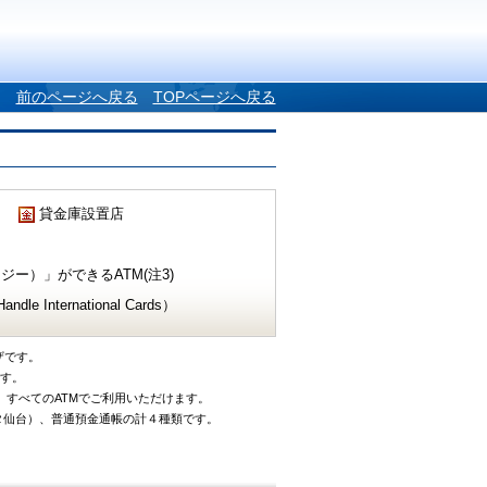
前のページへ戻る
TOPページへ戻る
貸金庫設置店
ー）」ができるATM(注3)
e International Cards）
ザです。
です。
、すべてのATMでご利用いただけます。
タ仙台）、普通預金通帳の計４種類です。