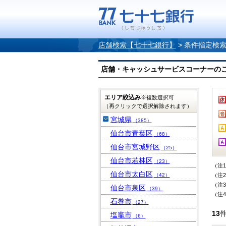
店舗検索【七十七銀行】
>
条件指定検
店舗・キャッシュサービスコーナーのご案内
エリア絞込み
※複数選択可
（再クリックで選択解除されます）
宮城県
（385）
仙台市青葉区
（68）
仙台市宮城野区
（25）
仙台市若林区
（23）
（注
仙台市太白区
（42）
（注
（注
仙台市泉区
（39）
（注
石巻市
（27）
13
塩竈市
（6）