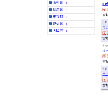
山形県
（1）
細
福島県
（8）
宮
東京都
（2）
うじ
愛知県
（1）
ウ
大阪府
（1）
宮
みち
道
宮
うじ
ウ
宮