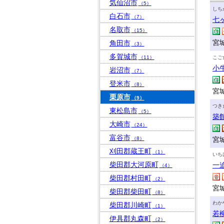
気仙沼市
（5）
しち
白石市
（7）
七
名取市
（15）
宮
角田市
（3）
多賀城市
（11）
こご
小
岩沼市
（7）
登米市
（8）
宮
栗原市
（9）
つき
東松島市
（5）
築
大崎市
（24）
富谷市
（8）
宮城
刈田郡蔵王町
（1）
いち
柴田郡大河原町
一
（4）
柴田郡村田町
（2）
宮城
柴田郡柴田町
（8）
わか
柴田郡川崎町
（1）
若
伊具郡丸森町
（2）