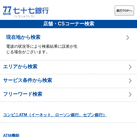
銀行TOPへ
店舗・CSコーナー検索
現在地から検索
電波の状況等により検索結果に誤差が生
じる場合がございます。
エリアから検索
サービス条件から検索
フリーワード検索
コンビニATM（イーネット、ローソン銀行、セブン銀行）
ATM機能