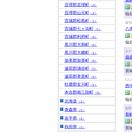
泉
亘理郡亘理町
（3）
亘理郡山元町
仙台
（2）
宮城郡松島町
（1）
はち
宮城郡七ヶ浜町
八
（1）
宮城郡利府町
（6）
仙
黒川郡大和町
（6）
ふく
黒川郡大郷町
（1）
袋
加美郡加美町
（6）
遠田郡涌谷町
（3）
宮城
遠田郡美里町
（2）
にし
牡鹿郡女川町
（1）
西
本吉郡南三陸町
（3）
仙台
北海道
（1）
なが
青森県
（1）
長
岩手県
（2）
秋田県
（1）
宮城