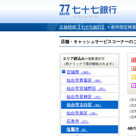
店舗検索【七十七銀行】
>
条件指定検
店舗・キャッシュサービスコーナーのご案内
エリア絞込み
※複数選択可
（再クリックで選択解除されます）
宮城県
（385）
仙台市青葉区
（68）
仙台市宮城野区
（25）
仙台市若林区
（23）
（注
仙台市太白区
（42）
（注
（注
仙台市泉区
（39）
（注
石巻市
（27）
48
塩竈市
（6）