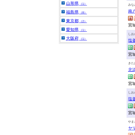
山形県
（1）
みな
南
福島県
（8）
東京都
（2）
宮
愛知県
（1）
しお
大阪府
（1）
塩
宮城
きた
北
宮
しお
塩
宮
やま
ヤ