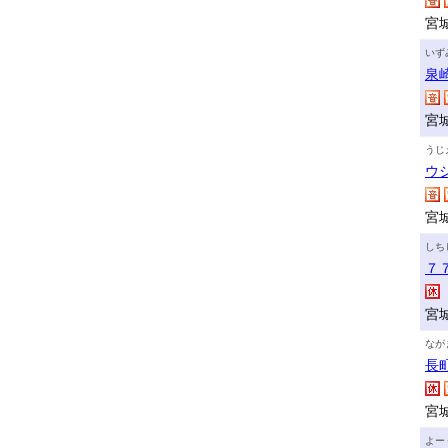
宮
いず
泉
宮城
うじ
ウ
宮
しち
７
宮
なが
長
宮
よー