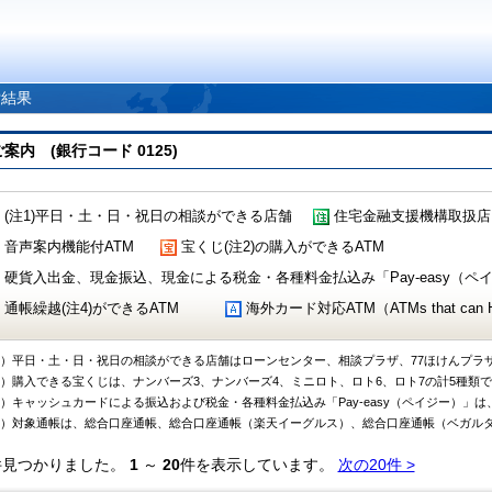
索結果
 (銀行コード 0125)
(注1)平日・土・日・祝日の相談ができる店舗
住宅金融支援機構取扱店
音声案内機能付ATM
宝くじ(注2)の購入ができるATM
硬貨入出金、現金振込、現金による税金・各種料金払込み「Pay-easy（ペイジ
通帳繰越(注4)ができるATM
海外カード対応ATM（ATMs that can Handl
1）平日・土・日・祝日の相談ができる店舗はローンセンター、相談プラザ、77ほけんプラ
2）購入できる宝くじは、ナンバーズ3、ナンバーズ4、ミニロト、ロト6、ロト7の計5種類
3）キャッシュカードによる振込および税金・各種料金払込み「Pay-easy（ペイジー）」は
4）対象通帳は、総合口座通帳、総合口座通帳（楽天イーグルス）、総合口座通帳（ベガル
件見つかりました。
1
～
20
件を表示しています。
次の20件 >