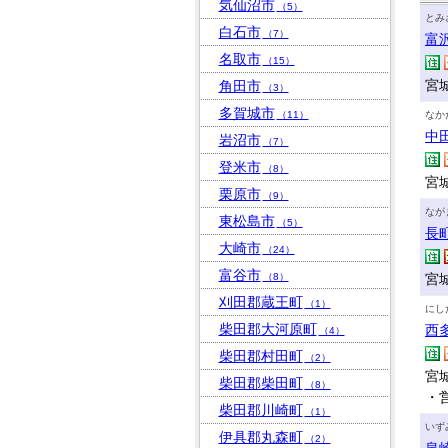
気仙沼市
（5）
とみ
白石市
（7）
富
名取市
（15）
宮
角田市
（3）
多賀城市
（11）
なか
中
岩沼市
（7）
登米市
（8）
宮城
栗原市
（9）
なが
東松島市
（5）
長
大崎市
（24）
富谷市
（8）
宮城
刈田郡蔵王町
（1）
にし
柴田郡大河原町
西
（4）
柴田郡村田町
（2）
宮城
柴田郡柴田町
（8）
・
柴田郡川崎町
（1）
いず
伊具郡丸森町
（2）