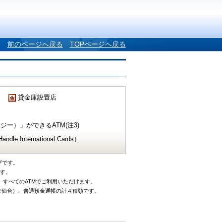
前のページへ戻る
TOPページへ戻る
貸金庫設置店
ー）」ができるATM(注3)
e International Cards）
ザです。
です。
、すべてのATMでご利用いただけます。
タ仙台）、普通預金通帳の計４種類です。