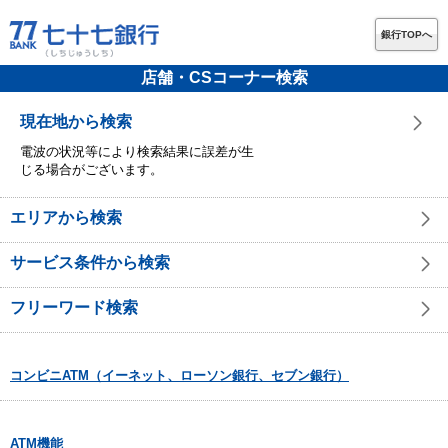
銀行TOPへ
店舗・CSコーナー検索
現在地から検索
電波の状況等により検索結果に誤差が生
じる場合がございます。
エリアから検索
サービス条件から検索
フリーワード検索
コンビニATM（イーネット、ローソン銀行、セブン銀行）
ATM機能