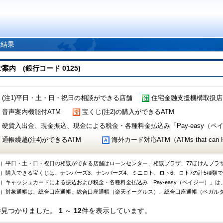
索結果
 (銀行コード 0125)
(注1)平日・土・日・祝日の相談ができる店舗
住宅金融支援機構取扱店
音声案内機能付ATM
宝くじ(注2)の購入ができるATM
硬貨入出金、現金振込、現金による税金・各種料金払込み「Pay-easy（ペイジ
通帳繰越(注4)ができるATM
海外カード対応ATM（ATMs that can Handl
1）平日・土・日・祝日の相談ができる店舗はローンセンター、相談プラザ、77ほけんプラ
2）購入できる宝くじは、ナンバーズ3、ナンバーズ4、ミニロト、ロト6、ロト7の計5種類
3）キャッシュカードによる振込および税金・各種料金払込み「Pay-easy（ペイジー）」は
4）対象通帳は、総合口座通帳、総合口座通帳（楽天イーグルス）、総合口座通帳（ベガル
件見つかりました。
1
～
12
件を表示しています。