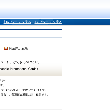
前のページへ戻る
TOPページへ戻る
貸金庫設置店
ー）」ができるATM(注3)
e International Cards）
ザです。
です。
、すべてのATMでご利用いただけます。
タ仙台）、普通預金通帳の計４種類です。