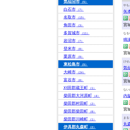
気仙沼市
（5）
やも
白石市
（7）
矢
名取市
（15）
宮
角田市
（3）
多賀城市
（11）
なる
鳴
岩沼市
（7）
登米市
（8）
宮
栗原市
（9）
けせ
東松島市
（5）
気
大崎市
（24）
富谷市
（8）
宮
刈田郡蔵王町
（1）
ない
柴田郡大河原町
内
（4）
柴田郡村田町
（2）
宮城
柴田郡柴田町
（8）
まる
柴田郡川崎町
（1）
丸
伊具郡丸森町
（2）