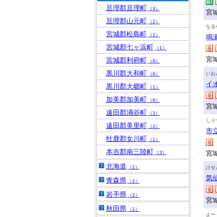
亘理郡亘理町
（3）
宮
亘理郡山元町
（2）
なる
宮城郡松島町
（1）
鳴
宮城郡七ヶ浜町
（1）
宮
宮城郡利府町
（6）
黒川郡大和町
いお
（6）
イ
黒川郡大郷町
（1）
加美郡加美町
（6）
宮
遠田郡涌谷町
（3）
しり
遠田郡美里町
（2）
市
牡鹿郡女川町
（1）
本吉郡南三陸町
宮
（3）
北海道
（1）
けせ
気
青森県
（1）
岩手県
（2）
宮
秋田県
（1）
よー