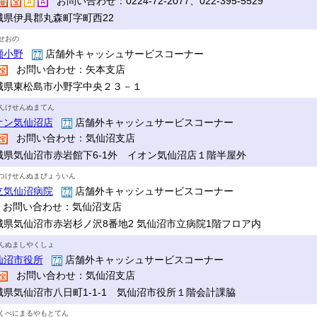
お問い合わせ：0224-72-2077、022-395-5529
城県伊具郡丸森町字町西22
せおの
瀬小野
店舗外キャッシュサービスコーナー
お問い合わせ：矢本支店
城県東松島市小野字中央２３－１
んけせんぬまてん
オン気仙沼店
店舗外キャッシュサービスコーナー
お問い合わせ：気仙沼支店
城県気仙沼市赤岩館下6-1外 イオン気仙沼店１階半屋外
つけせんぬまびょういん
立気仙沼病院
店舗外キャッシュサービスコーナー
お問い合わせ：気仙沼支店
城県気仙沼市赤岩杉ノ沢8番地2 気仙沼市立病院1階フロア内
んぬましやくしょ
仙沼市役所
店舗外キャッシュサービスコーナー
お問い合わせ：気仙沼支店
城県気仙沼市八日町1-1-1 気仙沼市役所１階会計課脇
くべにまるやもとてん