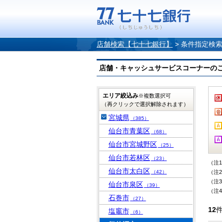
店舗検索【七十七銀行】
>
条件指定検
店舗・キャッシュサービスコーナーのご案内
エリア絞込み
※複数選択可
（再クリックで選択解除されます）
宮城県
（385）
仙台市青葉区
（68）
仙台市宮城野区
（25）
仙台市若林区
（23）
（注
仙台市太白区
（42）
（注
（注
仙台市泉区
（39）
（注
石巻市
（27）
12
塩竈市
（6）