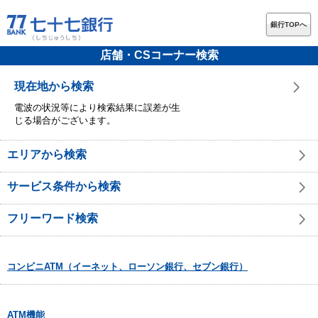
銀行TOPへ
店舗・CSコーナー検索
現在地から検索
電波の状況等により検索結果に誤差が生
じる場合がございます。
エリアから検索
サービス条件から検索
フリーワード検索
コンビニATM（イーネット、ローソン銀行、セブン銀行）
ATM機能