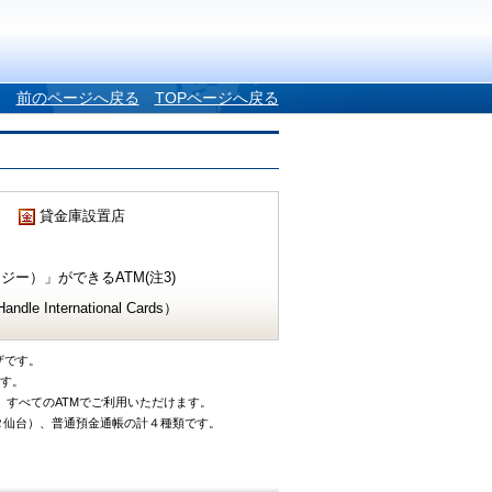
前のページへ戻る
TOPページへ戻る
貸金庫設置店
ー）」ができるATM(注3)
e International Cards）
ザです。
です。
、すべてのATMでご利用いただけます。
タ仙台）、普通預金通帳の計４種類です。