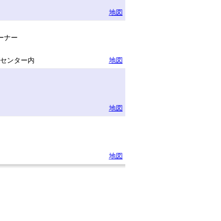
地図
ーナー
グセンター内
地図
地図
地図