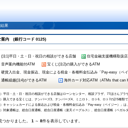
索結果
 (銀行コード 0125)
(注1)平日・土・日・祝日の相談ができる店舗
住宅金融支援機構取扱店
音声案内機能付ATM
宝くじ(注2)の購入ができるATM
硬貨入出金、現金振込、現金による税金・各種料金払込み「Pay-easy（ペイジ
通帳繰越(注4)ができるATM
海外カード対応ATM（ATMs that can Handl
1）平日・土・日・祝日の相談ができる店舗はローンセンター、相談プラザ、77ほけんプラ
2）購入できる宝くじは、ナンバーズ3、ナンバーズ4、ミニロト、ロト6、ロト7の計5種類
3）キャッシュカードによる振込および税金・各種料金払込み「Pay-easy（ペイジー）」は
4）対象通帳は、総合口座通帳、総合口座通帳（楽天イーグルス）、総合口座通帳（ベガル
見つかりました。
1
～
8
件を表示しています。