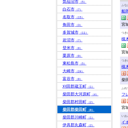
気仙沼市
（5）
ふな
白石市
（7）
船
名取市
（15）
宮
角田市
（3）
多賀城市
（11）
つき
槻
岩沼市
（7）
登米市
（8）
宮
栗原市
（9）
つき
東松島市
（5）
槻
大崎市
（24）
富谷市
（8）
柴田
刈田郡蔵王町
（1）
ふれ
柴田郡大河原町
フ
（4）
柴田郡村田町
（2）
宮
柴田郡柴田町
（8）
いお
柴田郡川崎町
（1）
イ
伊具郡丸森町
（2）