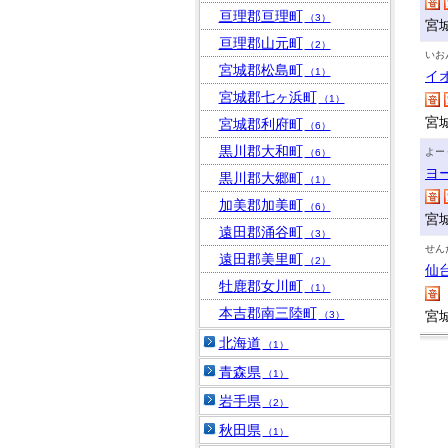
亘理郡亘理町
（3）
宮
亘理郡山元町
（2）
いお
宮城郡松島町
（1）
イ
宮城郡七ヶ浜町
（1）
宮
宮城郡利府町
（6）
黒川郡大和町
よー
（6）
ヨ
黒川郡大郷町
（1）
加美郡加美町
（6）
宮
遠田郡涌谷町
（3）
せん
遠田郡美里町
（2）
仙
牡鹿郡女川町
（1）
本吉郡南三陸町
宮
（3）
北海道
（1）
青森県
（1）
岩手県
（2）
秋田県
（1）