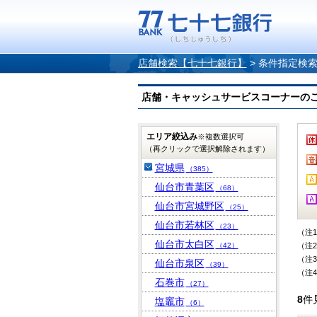
店舗検索【七十七銀行】
>
条件指定検
店舗・キャッシュサービスコーナーのご案内
エリア絞込み
※複数選択可
（再クリックで選択解除されます）
宮城県
（385）
仙台市青葉区
（68）
仙台市宮城野区
（25）
仙台市若林区
（23）
（注
仙台市太白区
（42）
（注
（注
仙台市泉区
（39）
（注
石巻市
（27）
8
件
塩竈市
（6）